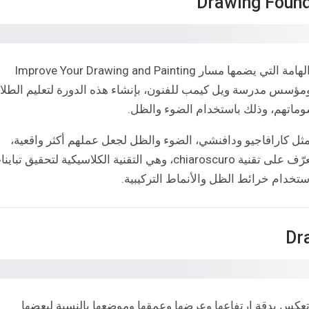
تعد دورة أسس الرسم: الضوء والظل من الدورات الهامة التي يضمها مسار Improve Your Drawing and Painting
م ومؤسس مدرسة ويل كيمب للفنون، بإنشاء هذه الدورة لتعليم الطل
سوماتهم، وذلك باستخدام الضوء والظل.
ل كارافاجيو ودافنشي، الضوء والظل لجعل عملهم أكثر واقعية،
ولجذب التركيز، ولإضفاء حالة مزاجية جيدة. حيث تعرّف على تقنية chiaroscuro، وهي التقنية الكلاسيكية لتحقيق تب
ستخدام خرائط الظل والأنماط التركيبية.
تعكس بدقة ارتفاعها وعرضها وعمقها وموضعها بالنسبة لبعضها