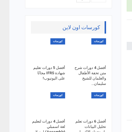
كورسات اون لاين
كورسات
كورسات
أفضل 4 دورات شرح
أفضل 5 دورات تعليم
متن تحفة الأطفال
شهادة IFRS مجانًا
والغلمان للشيخ
على اليوتيوب!
سليمان…
كورسات
كورسات
أفضل 6 دورات تعلم
أفضل 4 دورات لتعليم
تحليل البيانات
لغة اسمبلي
باستخدام الاكسيل
(Assembly) اون لاين