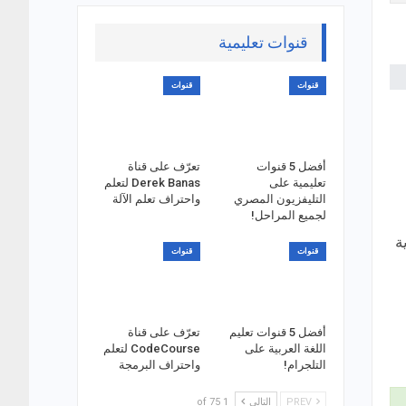
قنوات تعليمية
قنوات
قنوات
أفضل 5 قنوات
تعرّف على قناة
تعليمية على
Derek Banas لتعلم
التليفزيون المصري
واحتراف تعلم الآلة
لجميع المراحل!
ة
قنوات
قنوات
أفضل 5 قنوات تعليم
تعرّف على قناة
اللغة العربية على
CodeCourse لتعلم
التلجرام!
واحتراف البرمجة
PREV
التالي
1 of 75