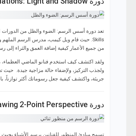
دورة Drawing Foundations: Light and Shadow
Skills. حيث قام ويل كيمب، مدرس الرسم المله
من جميع الأعمار كيفية إضافة العمق والثراء إلى ر
ولقد اكتشف كيف استخدم فنانو الماضي العظماء، مث
جريئة، واكتشف كيفية جعل رسوماتك أكثر توازناً، با
دورة Drawing 2-Point Perspective
تسمح مبادئ المنظور للفنانين برسم الأشياء بحيث 