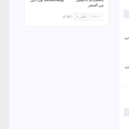
من الصفر
PREV
التالي
1 of 98
اب
اينات