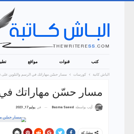
كتب
قنوات
مواقع
تطبي
الباش كاتبة
كورسات
مسار حسّن مهاراتك في الرسم والتلوين على Linkedin!
مسار حسّن مهاراتك في الرسم
في
يوليو 17, 2023
كُتِب بواسطة
Basma Saeed
مشاركة