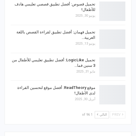
تحميل قصوص: أفضل تطبيق قصصي تعليمي هادف
للأطفال!
يونيو 30, 2025
تحميل فهمان: أفضل تطبيق لقراءة القصص باللغة
العربية…
يونيو 13, 2025
تحميل LogicLike: أفضل تطبيق تعليمي للأطفال من
3 سنين فما…
مايو 31, 2025
موقع ReadTheory: أفضل موقع لتحسين القراءة
لدى الأطفال!
أبريل 30, 2025
PREV
التالي
1 of 96