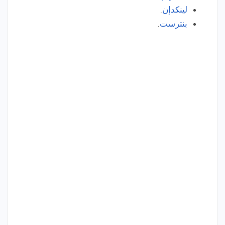
لينكدإن
.
بنترست
.