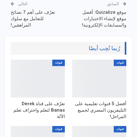
السابق
التالي
موقع Quizalize: أفضل
تعرّف على أهم 7 نصائح
موقع لإنشاء الاختبارات
للتعامل مع سلوك
والمسابقات الإلكترونية!
المراهقين!
رُبما تُحِب أيضًا
قنوات
قنوات
أفضل 5 قنوات تعليمية على
تعرّف على قناة Derek
التليفزيون المصري لجميع
Banas لتعلم واحتراف تعلم
المراحل!
الآلة
قنوات
قنوات