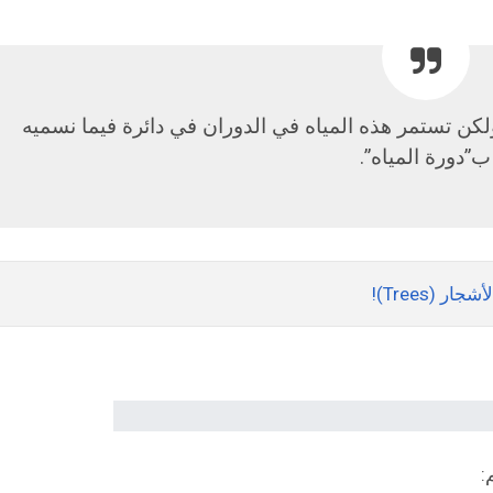
لكن تستمر هذه المياه في الدوران في دائرة فيما نسميه
ب”دورة المياه”.
 (Trees)!