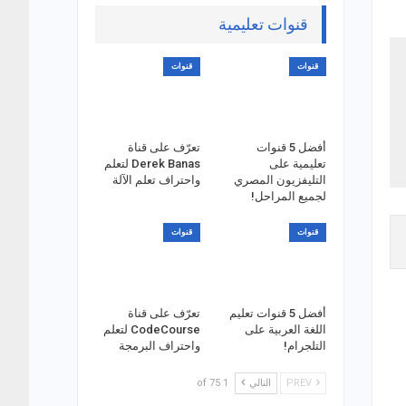
قنوات تعليمية
قنوات
قنوات
أفضل 5 قنوات
تعرّف على قناة
تعليمية على
Derek Banas لتعلم
التليفزيون المصري
واحتراف تعلم الآلة
لجميع المراحل!
قنوات
قنوات
أفضل 5 قنوات تعليم
تعرّف على قناة
اللغة العربية على
CodeCourse لتعلم
التلجرام!
واحتراف البرمجة
PREV
التالي
1 of 75