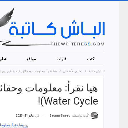
كتب
قنوات
مواقع
تطبي
الباش كاتبة
تعليم الأطفال
هيا نقرأ: معلومات وحقائق علمية عن دورة المياه (r Cycle
Water Cycle)!
في
مايو 21, 2023
كُتِب بواسطة
Basma Saeed