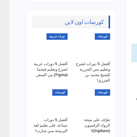
كورسات اون لاين
كورسات
دورات تدريبية
أفضل 5 دورات لشرح
أفضل 5 دورات عربية
وتعليم متن الجزرية
لشرح وتعليم فيجما
للشيخ محمد بن
(Figma) من الصفر…
الجزري!
كورسات
كورسات
تعرَّف على منحة
أفضل 5 دورات
الرواد الرقميون
تساعد على تعليم لغة
(Digilians)!
البرمجة سي شارب!