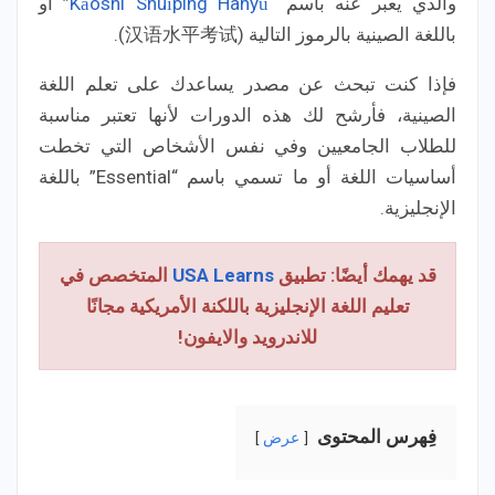
والذي يعبر عنه باسم “
Kǎoshì Shuǐpíng Hànyǔ
” أو
باللغة الصينية بالرموز التالية (汉语水平考试).
فإذا كنت تبحث عن مصدر يساعدك على تعلم اللغة
الصينية، فأرشح لك هذه الدورات لأنها تعتبر مناسبة
للطلاب الجامعيين وفي نفس الأشخاص التي تخطت
أساسيات اللغة أو ما تسمي باسم “Essential” باللغة
الإنجليزية.
قد يهمك أيضًا: تطبيق
USA Learns
المتخصص في
تعليم اللغة الإنجليزية باللكنة الأمريكية مجانًا
للاندرويد والايفون!
فِهرس المحتوى
عرض