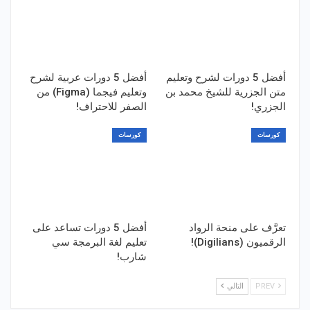
أفضل 5 دورات لشرح وتعليم
أفضل 5 دورات عربية لشرح
متن الجزرية للشيخ محمد بن
وتعليم فيجما (Figma) من
الجزري!
الصفر للاحتراف!
كورسات
كورسات
تعرَّف على منحة الرواد
أفضل 5 دورات تساعد على
الرقميون (Digilians)!
تعليم لغة البرمجة سي
شارب!
PREV
التالي