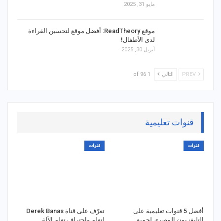
مايو 31, 2025
موقع ReadTheory: أفضل موقع لتحسين القراءة
لدى الأطفال!
أبريل 30, 2025
PREV
التالي
1 of 96
قنوات تعليمية
قنوات
قنوات
أفضل 5 قنوات تعليمية على
تعرّف على قناة Derek Banas
التليفزيون المصري لجميع
لتعلم واحتراف تعلم الآلة