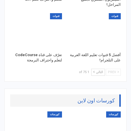
المراحل!
قنوات
قنوات
أفضل 5 قنوات تعليم اللغة العربية
تعرّف على قناة CodeCourse
على التلجرام!
لتعلم واحتراف البرمجة
PREV
التالي
1 of 75
كورسات اون لاين
كورسات
كورسات