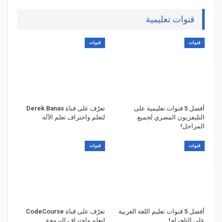
قنوات تعليمية
قنوات
قنوات
أفضل 5 قنوات تعليمية على
تعرّف على قناة Derek Banas
التليفزيون المصري لجميع
لتعلم واحتراف تعلم الآلة
المراحل!
قنوات
قنوات
أفضل 5 قنوات تعليم اللغة العربية
تعرّف على قناة CodeCourse
على التلجرام!
لتعلم واحتراف البرمجة