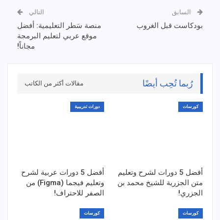
السابق
التالي
بودكاست قبل الغروب
منصة سَطر التعليمية: أفضل
موقع عربي لتعليم البرمجة
مجاناً!
رُبما تُحِب أيضًا
مقالات أكثر من الكاتب
كورسات
دورات تدريبية
أفضل 5 دورات لشرح وتعليم
أفضل 5 دورات عربية لشرح
متن الجزرية للشيخ محمد بن
وتعليم فيجما (Figma) من
الجزري!
الصفر للاحتراف!
كورسات
كورسات