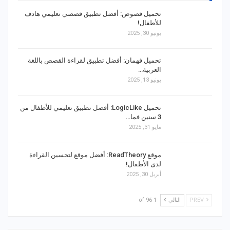
تحميل قصوص: أفضل تطبيق قصصي تعليمي هادف
للأطفال!
يونيو 30, 2025
تحميل فهمان: أفضل تطبيق لقراءة القصص باللغة
العربية…
يونيو 13, 2025
تحميل LogicLike: أفضل تطبيق تعليمي للأطفال من
3 سنين فما…
مايو 31, 2025
موقع ReadTheory: أفضل موقع لتحسين القراءة
لدى الأطفال!
أبريل 30, 2025
PREV
التالي
1 of 96