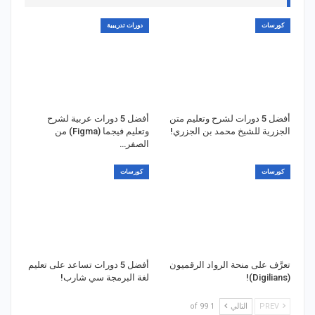
كورسات
دورات تدريبية
أفضل 5 دورات لشرح وتعليم متن
أفضل 5 دورات عربية لشرح
الجزرية للشيخ محمد بن الجزري!
وتعليم فيجما (Figma) من
الصفر…
كورسات
كورسات
تعرَّف على منحة الرواد الرقميون
أفضل 5 دورات تساعد على تعليم
(Digilians)!
لغة البرمجة سي شارب!
PREV
التالي
1 of 99