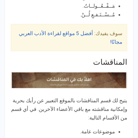
مَــفْــعُــولــاتُ.
مُــسْــتَـفـعِ لُــنْ.
سوف يفيدك:
أفضل 5 مواقع لقراءة الأدب العربي
مجانًا!
المناقشات
يتيح لك قسم المناقشات بالموقع التعبير عن رأيك بحرية
وإمكانية مناقشته مع باقي الأعضاء الآخرين. في أي قسم
من الأقسام التالية:
موضوعات عامة.