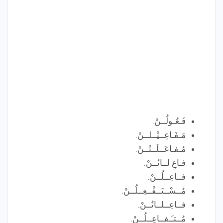
فَـعُـولُــنْ.
مَـفَـاعِــيْــلــنْ.
مُـفـاعَــلَــتُــنْ.
فـاعِ لــاتُــنْ.
فــاعِــلُــنْ.
مُــسْــتَــفْــعِــلُــنْ.
فــاعِــلــاتُــنْ.
مُــتـَـفــاعِــلُــنْ.