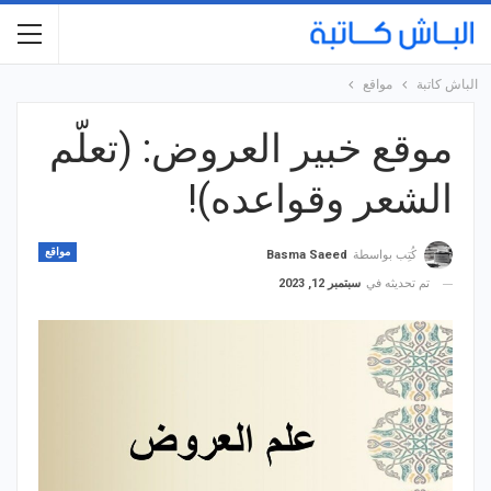
الباش كاتبة
مواقع
موقع خبير العروض: (تعلّم
الشعر وقواعده)!
مواقع
كُتِب بواسطة
Basma Saeed
تم تحديثه في
سبتمبر 12, 2023