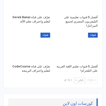
أفضل 5 قنوات تعليمية على
تعرّف على قناة Derek Banas
التليفزيون المصري لجميع
لتعلم واحتراف تعلم الآلة
المراحل!
قنوات
قنوات
أفضل 5 قنوات تعليم اللغة العربية
تعرّف على قناة CodeCourse
على التلجرام!
لتعلم واحتراف البرمجة
PREV
التالي
1 of 75
كورسات اون لاين