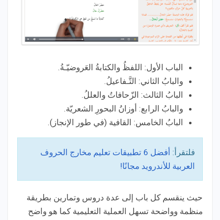
الباب الأول: اللفظُ والكتابةُ العَروضيّـةُ.
والبابُ الثاني: التَّـفاعيلُ.
البابُ الثالث: الزّحافاتُ والعللُ.
والبابُ الرابع: أوزانُ البحورِ الشعريّة.
البابُ الخامس: القافية (في طور الإنجاز).
فلتقرأ:
أفضل 6 تطبيقات تعليم مخارج الحروف
العربية للأندرويد مجانًا!
حيث ينقسم كل باب إلى عدة دروس وتمارين بطريقة
منظمة وواضحة تسهل العملية التعليمية كما هو واضح