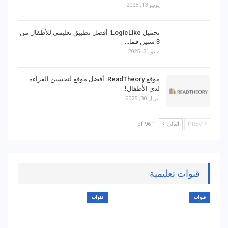
يونيو 13, 2025
تحميل LogicLike: أفضل تطبيق تعليمي للأطفال من
3 سنين فما…
مايو 31, 2025
موقع ReadTheory: أفضل موقع لتحسين القراءة
لدى الأطفال!
أبريل 30, 2025
PREV
التالي
1 of 96
قنوات تعليمية
قنوات
قنوات