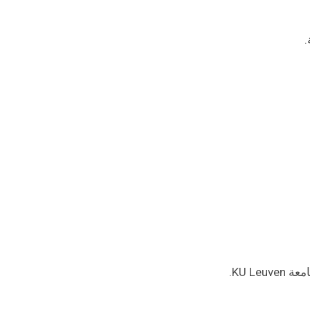
.
KU L.