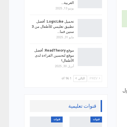
العربية…
يونيو 13, 2025
تحميل LogicLike: أفضل
تطبيق تعليمي للأطفال من 3
سنين فما…
مايو 31, 2025
موقع ReadTheory: أفضل
موقع لتحسين القراءة لدى
الأطفال!
أبريل 30, 2025
PREV
التالي
1 of 96
ول
قنوات تعليمية
قنوات
قنوات