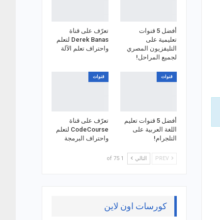
أفضل 5 قنوات
تعرّف على قناة
تعليمية على
Derek Banas لتعلم
التليفزيون المصري
واحتراف تعلم الآلة
لجميع المراحل!
قنوات
قنوات
أفضل 5 قنوات تعليم
تعرّف على قناة
اللغة العربية على
CodeCourse لتعلم
التلجرام!
واحتراف البرمجة
PREV
التالي
1 of 75
كورسات اون لاين