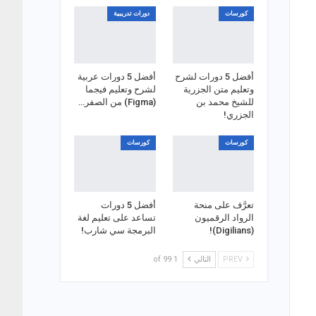
كورسات
دورات تدريبية
أفضل 5 دورات لشرح
أفضل 5 دورات عربية
وتعليم متن الجزرية
لشرح وتعليم فيجما
للشيخ محمد بن
(Figma) من الصفر…
الجزري!
كورسات
كورسات
تعرَّف على منحة
أفضل 5 دورات
الرواد الرقميون
تساعد على تعليم لغة
(Digilians)!
البرمجة سي شارب!
PREV
التالي
1 of 99