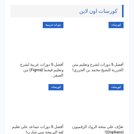
كورسات اون لاين
كورسات
دورات تدريبية
أفضل 5 دورات لشرح وتعليم متن
أفضل 5 دورات عربية لشرح
الجزرية للشيخ محمد بن الجزري!
وتعليم فيجما (Figma) من
الصفر…
كورسات
كورسات
تعرَّف على منحة الرواد الرقميون
أفضل 5 دورات تساعد على تعليم
(Digilians)!
لغة البرمجة سي شارب!