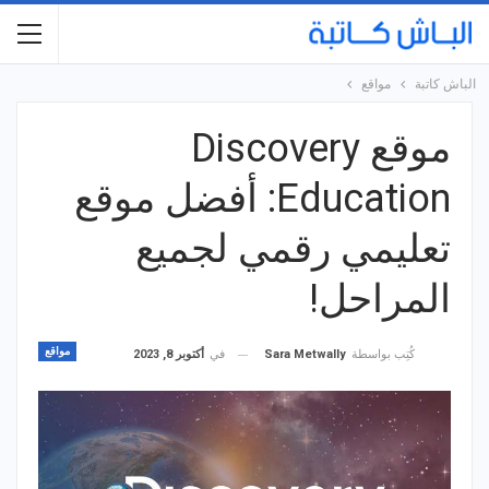
الباش كاتبة
مواقع
موقع Discovery
Education: أفضل موقع
تعليمي رقمي لجميع
المراحل!
مواقع
في
أكتوبر 8, 2023
كُتِب بواسطة
Sara Metwally