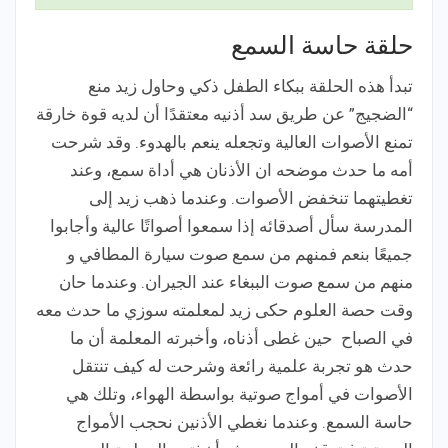
حلقة حاسة السمع
تبدأ هذه الحلقة ببكاء الطفل ذكي وحاول زيد منع
“الضجيج” عن طريق سد أذنيه معتقدًا أن لديه قوة خارقة
تمنع الأصوات العالية وتجعله ينعم بالهدوء. وقد شرحت
أمه ما حدث موضحه ان الأذنان هي أداة سمع، وعند
تغطيتهما تنخفض الأصوات. وعندما ذهب زيد إلى
المدرسة سأل أصدقائه إذا سمعوا أصواتًا عالية وأجابوا
جميعًا بنعم فمنهم من سمع صوت سيارة المطافي و
منهم من سمع صوت الببغاء عند الجيران. وعندما حان
وقت حصة العلوم حكى زيد لمعلمته سوزي ما حدث معه
في الصباح حين غطى أذناه،
وأخبرته المعلمة أن ما
حدث هو تجربة علمية رائعة وشرحت له كيف تنتقل
الأصوات في أمواج صوتية بواسطة الهواء، وتلك هي
حاسة السمع. وعندما نغطي الأذنين نحجب الأمواج