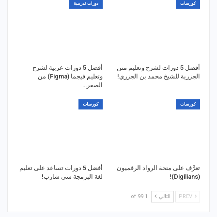
كورسات
دورات تدريبية
أفضل 5 دورات لشرح وتعليم متن
أفضل 5 دورات عربية لشرح
الجزرية للشيخ محمد بن الجزري!
وتعليم فيجما (Figma) من
الصفر…
كورسات
كورسات
تعرَّف على منحة الرواد الرقميون
أفضل 5 دورات تساعد على تعليم
(Digilians)!
لغة البرمجة سي شارب!
PREV
التالي
1 of 99