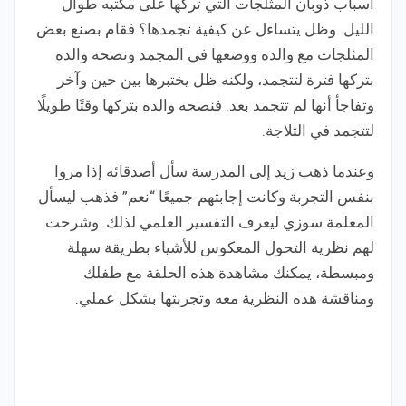
أسباب ذوبان المثلجات التي تركها على مكتبه طوال
الليل. وظل يتساءل عن كيفية تجمدها؟ فقام بصنع بعض
المثلجات مع والده ووضعها في المجمد ونصحه والده
بتركها فترة لتتجمد، ولكنه ظل يختبرها بين حين وآخر
وتفاجأ أنها لم تتجمد بعد. فنصحه والده بتركها وقتًا طويلًا
لتتجمد في الثلاجة.
وعندما ذهب زيد إلى المدرسة سأل أصدقائه إذا مروا
بنفس التجربة وكانت إجابتهم جميعًا “نعم” فذهب ليسأل
المعلمة سوزي ليعرف التفسير العلمي لذلك. وشرحت
لهم نظرية التحول المعكوس للأشياء بطريقة سهلة
ومبسطة، يمكنك مشاهدة هذه الحلقة مع طفلك
ومناقشة هذه النظرية معه وتجربتها بشكل عملي.