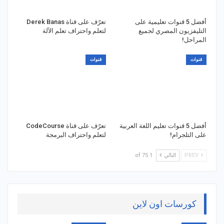
أفضل 5 قنوات تعليمية على
تعرّف على قناة Derek Banas
التليفزيون المصري لجميع
لتعلم واحتراف تعلم الآلة
المراحل!
قنوات
قنوات
أفضل 5 قنوات تعليم اللغة العربية
تعرّف على قناة CodeCourse
على التلجرام!
لتعلم واحتراف البرمجة
PREV
التالي
1 of 75
كورسات اون لاين