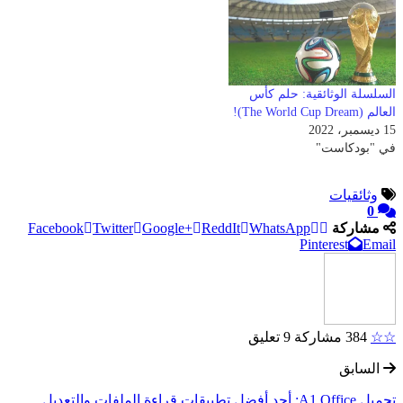
السلسلة الوثائقية: حلم كأس
العالم (The World Cup Dream)!
15 ديسمبر، 2022
في "بودكاست"
وثائقيات
0
مشاركة
WhatsApp
ReddIt
Google+
Twitter
Facebook
Pinterest
Email
☆☆
384 مشاركة
9 تعليق
السابق
تحميل A1 Office: أحد أفضل تطبيقات قراءة الملفات والتعديل