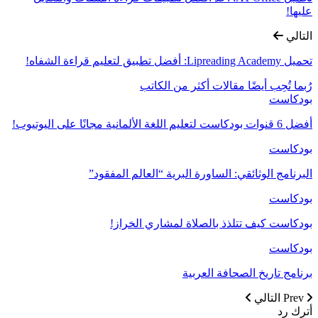
عليها!
التالي
تحميل Lipreading Academy: أفضل تطبيق لتعليم قراءة الشفاه!
رُبما تُحِب أيضًا
مقالات أكثر من الكاتب
بودكاست
أفضل 6 قنوات بودكاست لتعليم اللغة الألمانية مجانًا على اليوتيوب!
بودكاست
البرنامج الوثائقي: الساورة البرية “العالم المفقود”
بودكاست
بودكاست كيف تتلذذ بالصلاة لمشاري الخراز!
بودكاست
برنامج تاريخ الصحافة العربية
Prev
التالي
أترك رد