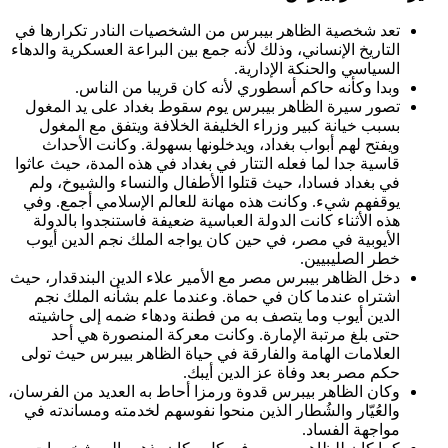
تعد شخصية الظاهر بيبرس من الشخصيات النادر تكرارها في
التاريخ الإنساني، وذلك لأنه جمع بين البراعة العسكرية والدهاء
السياسي والحنكة الإدارية.
وبدا وكأنه حاكم أسطوري لأنه كان قريبا من الناس.
تصور سيرة الظاهر بيبرس يوم سقوط بغداد على يد المغول
بسبب خيانة كبير وزراء الخليفة الخلافة ويتفق مع المغول
ويفتح لهم أبواب بغداد، ويدخلونها بسهولة. وكانت الأحداث
قاسية جدا لما فعله التتار في بغداد في هذه المدة، حيث عاثوا
في بغداد فسادا، حيث قتلوا الأطفال والنساء والشيوخ، ولم
يوقفهم شيء. وكانت هذه مهانة للعالم الإسلامي أجمع. وفي
هذه الأثناء كانت الدولة العباسية ضعيفة فاستنجدوا بالدولة
الأيوبية في مصر، في حين كان يواجه الملك نجم الدين أيوب
خطر الصليبيين.
دخل الظاهر بيبرس مصر مع الأمير علاء الدين البندقدار، حيث
اشتراه عندما كان في حماة. وعندما علم بشأنه الملك نجم
الدين أيوب وما يتصف به من فطنة ودهاء ضمه إلى حاشيته
حتى بلغ مرتبة الإمارة. وكانت معركة المنصورة هي أحد
العلامات الهامة والفارقة في حياة الظاهر بيبرس حيث تولى
حكم مصر بعد وفاة عز الدين أيبك.
وكان الظاهر بيبرس قدوة ورمزا أحاط به العديد من الفرسان،
والعُيّار والشُطار الذين منحوا نفوسهم لخدمته ومساندته في
مواجهة الفساد.