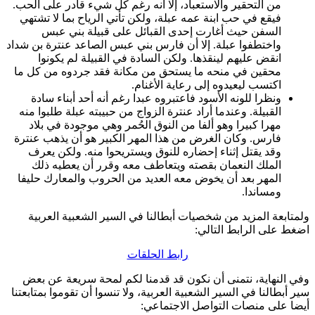
من التحقير والاستعباد، إلا أنه رغم كل شيء قادر على الحب.
فيقع في حب ابنة عمه عبلة، ولكن تأتي الرياح بما لا تشتهي
السفن حيث أغارت إحدى القبائل على قبيلة بني عبس
واختطفوا عبلة. إلا أن فارس بني عبس الصاعد عنترة بن شداد
انقض عليهم لينقذها. ولكن السادة في القبيلة لم يكونوا
محقين في منحه ما يستحق من مكانة فقد جردوه من كل ما
اكتسب ليعيدوه إلى رعاية الأغنام.
ونظرا للونه الأسود فاعتبروه عبدا رغم أنه أحد أبناء سادة
القبيلة. وعندما أراد عنترة الزواج من حبيبته عبلة طلبوا منه
مهرا كبيرا وهو ألفا من النوق الحُمر وهي موجودة في بلاد
فارس. وكان الغرض من هذا المهر الكبير هو أن يذهب عنترة
وقد يقتل إثناء إحضاره للنوق ويستريحوا منه. ولكن يعرف
الملك النعمان بقصته ويتعاطف معه وقرر أن يعطيه ذلك
المهر بعد أن يخوض معه العديد من الحروب والمعارك حليفا
ومساندا.
ولمتابعة المزيد من شخصيات أبطالنا في السير الشعبية العربية
اضغط على الرابط التالي:
رابط الحلقات
وفي النهاية، نتمنى أن نكون قد قدمنا لكم لمحة سريعة عن بعض
سير أبطالنا في السير الشعبية العربية، ولا تنسوا أن تقوموا بمتابعتنا
أيضا على منصات التواصل الاجتماعي: