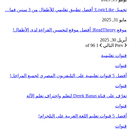
تحميل LogicLike: أفضل تطبيق تعليمي للأطفال من 3 سنين فما…
مايو 31, 2025
موقع ReadTheory: أفضل موقع لتحسين القراءة لدى الأطفال!
أبريل 30, 2025
Prev
التالي
1 of 96
قنوات تعليمية
قنوات
أفضل 5 قنوات تعليمية على التليفزيون المصري لجميع المراحل!
قنوات
تعرّف على قناة Derek Banas لتعلم واحتراف تعلم الآلة
قنوات
أفضل 5 قنوات تعليم اللغة العربية على التلجرام!
قنوات