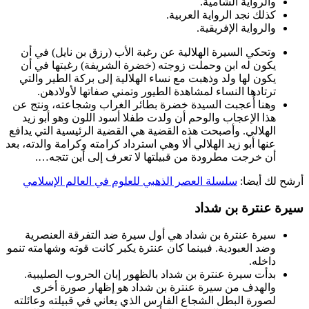
والرواية الشامية.
كذلك نجد الرواية العربية.
والرواية الإفريقية.
وتحكي السيرة الهلالية عن رغبة الأب (رزق بن نايل) في أن
يكون له ابن وحملت زوجته (خضرة الشريفة) رغبتها في أن
يكون لها ولد وذهبت مع نساء الهلالية إلى بركة الطير والتي
ترتادها النساء لمشاهدة الطيور وتمني صفاتها لأولادهن.
وهنا أُعجبت السيدة خضرة بطائر الغراب وشجاعته، ونتج عن
هذا الإعجاب والوحم أن ولدت طفلا أسود اللون وهو أبو زيد
الهلالي. وأصبحت هذه القضية هي القضية الرئيسية التي يدافع
عنها أبو زيد الهلالي ألا وهي استرداد كرامته وكرامة والدته، بعد
أن خرجت مطرودة من قبيلتها لا تعرف إلى أين تتجه….
أرشح لك أيضا:
سلسلة العصر الذهبي للعلوم في العالم الإسلامي
سيرة عنترة بن شداد
سيرة عنترة بن شداد هي أول سيرة ضد التفرقة العنصرية
وضد العبودية. فبينما كان عنترة يكبر كانت قوته وشهامته تنمو
داخله.
بدأت سيرة عنترة بن شداد بالظهور إبان الحروب الصليبية.
والهدف من سيرة عنترة بن شداد هو إظهار صورة أخرى
لصورة البطل الشجاع الفارس الذي يعاني في قبيلته وعائلته