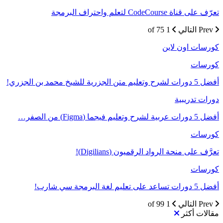
تعرّف على قناة CodeCourse لتعلم واحتراف البرمجة
Prev
التالي
1 of 75
كورسات اون لاين
كورسات
أفضل 5 دورات لشرح وتعليم متن الجزرية للشيخ محمد بن الجزري!
دورات تدريبية
أفضل 5 دورات عربية لشرح وتعليم فيجما (Figma) من الصفر…
كورسات
تعرَّف على منحة الرواد الرقميون (Digilians)!
كورسات
أفضل 5 دورات تساعد على تعليم لغة البرمجة سي شارب!
Prev
التالي
1 of 99
مقالات أكثر