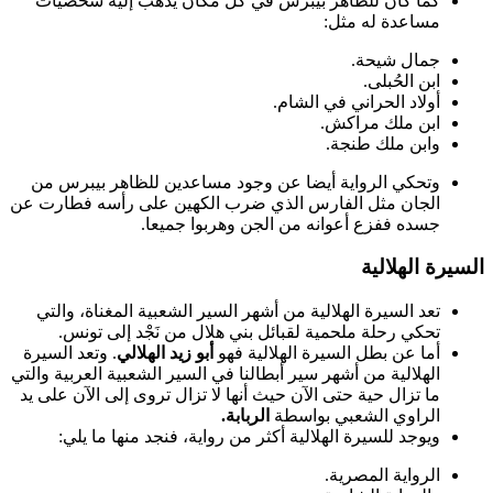
كما كان للظاهر بيبرس في كل مكان يذهب إليه شخصيات
مساعدة له مثل:
جمال شيحة.
ابن الحُبلى.
أولاد الحراني في الشام.
ابن ملك مراكش.
وابن ملك طنجة.
وتحكي الرواية أيضا عن وجود مساعدين للظاهر بيبرس من
الجان مثل الفارس الذي ضرب الكهين على رأسه فطارت عن
جسده ففزع أعوانه من الجن وهربوا جميعا.
السيرة الهلالية
تعد السيرة الهلالية من أشهر السير الشعبية المغناة، والتي
تحكي رحلة ملحمية لقبائل بني هلال من نَجْد إلى تونس.
أما عن بطل السيرة الهلالية فهو
أبو زيد الهلالي
. وتعد السيرة
الهلالية من أشهر سير أبطالنا في السير الشعبية العربية والتي
ما تزال حية حتى الآن حيث أنها لا تزال تروى إلى الآن على يد
الراوي الشعبي بواسطة
الربابة.
ويوجد للسيرة الهلالية أكثر من رواية، فنجد منها ما يلي:
الرواية المصرية.