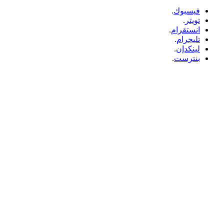
فيسبوك
.
تويتر
.
انستقرام
.
تليجرام
.
لينكدإن
.
بنترست
.