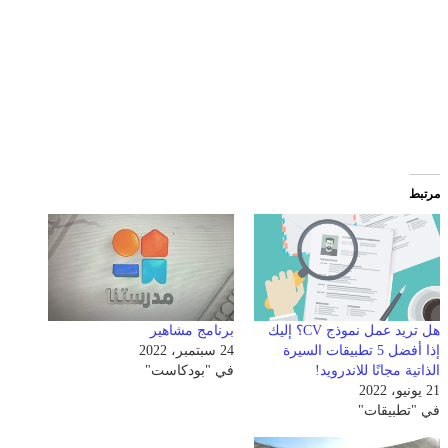
مرتبط
هل تريد عمل نموذج CV؟ إليك
برنامج مشاهير
إذا أفضل 5 تطبيقات السيرة
24 سبتمبر، 2022
الذاتية مجانًا للاندرويد!
في "بودكاست"
21 يونيو، 2022
في "تطبيقات"