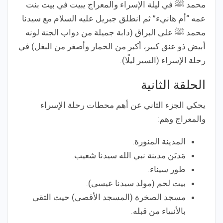
محمد ﷺ في ليلة الإسراء والمعراج يبيت في بيت بنت
عمه “أم هانيء” ثم انطلق جبريل عليه السلام مع سيدنا
محمد ﷺ على البراق (دابة جميلة من دواب الجنة لونه
أبيض ذو عنق كبير، أكبر من الحمار وأصغر من البغل) في
رحلة الإسراء (السير ليلًا).
الحلقة الثانية
يحكي الجزء الثاني عن أهم محطات رحلة الإسراء
والمعراج وهم:
المدينة المنورة.
مَديَن مدينة نبي الله سيدنا شعيب.
طور سيناء.
بيت لحم (مولد سيدنا عيسى).
مسجد الصخرة (المسجد الأقصى) حيث التقى
بالأنبياء من قبله.