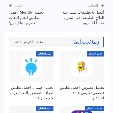
السابق
التالي
أفضل 6 تطبيقات لممارسة
تحميل Mondly: أفضل
العلاج الطبيعي في المنزل
تطبيق لتعلم اللغات
مجاناً للأندرويد
للاندرويد والايفون!
رُبما تُحِب أيضًا
مقالات أكثر من الكاتب
تعليم الأطفال
تعليم الأطفال
تحميل قصوص: أفضل تطبيق
تحميل فهمان: أفضل تطبيق
قصصي تعليمي هادف
لقراءة القصص باللغة العربية
للأطفال!
والإنجليزية!
تطبيقات للصغار
تعليم الأطفال