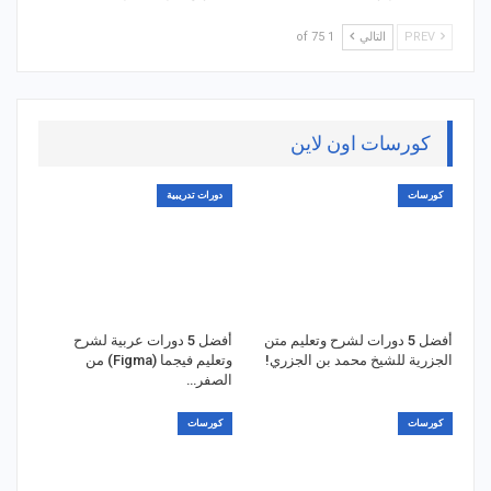
PREV
التالي
1 of 75
كورسات اون لاين
كورسات
دورات تدريبية
أفضل 5 دورات لشرح وتعليم متن
أفضل 5 دورات عربية لشرح
الجزرية للشيخ محمد بن الجزري!
وتعليم فيجما (Figma) من
الصفر…
كورسات
كورسات