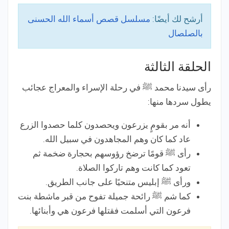
أرشح لك أيضًا:
مسلسل قصص أسماء الله الحسنى
بالصلصال
الحلقة الثالثة
رأى سيدنا محمد ﷺ في رحلة الإسراء والمعراج عجائب
يطول سردها منها:
أنه مر بقومٍ يزرعون ويحصدون كلما حصدوا الزرع
عاد كما كان وهم المجاهدون في سبيل الله.
رأى ﷺ قومًا ترضخ رؤوسهم بحجارة ضخمة ثم
تعود كما كانت وهم تاركوا الصلاة.
ورأى ﷺ إبليس متنحيًا على جانب الطريق.
كما شم ﷺ رائحة جميلة تفوح من قبر ماشطة بنت
فرعون التي أسلمت فقتلها فرعون هي وأبنائها.