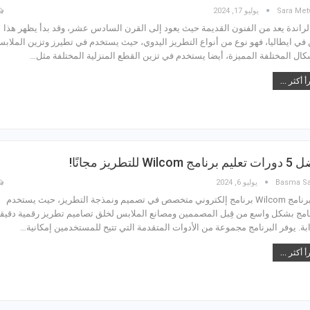
Sara Met
يوليو 17, 2024
لراندة يعد من الفنون القديمة حيث يعود إلى القرن السادس عشر، وقد بدأ يظهر هذا
 في ايطاليا، فهو نوع من أنواع التطريز اليدوي، حيث يستخدم في تطيرز وتزين الملاب
شكال المختلفة المميزة، أيضا يستخدم في تزين القطع المنزلية المختلفة مثل…
أ أكثر ...
مج Wilcom للتطريز مجانًا!
Basma S
يوليو 6, 2024
يعد برنامج Wilcom برنامج إلكتروني متخصص في تصميم ونمذجة التطريز، حيث يستخدم
نامج بشكل واسع من قِبل المصممين ومصانع الملابس لخلق تصاميم تطريز رقمية دقيق
بة. يوفر البرنامج مجموعة من الأدوات المتقدمة التي تتيح للمستخدمين إمكانية…
أ أكثر ...