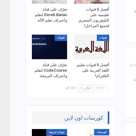
أفضل 5 قنوات
تعرّف على قناة
ة
تعليمية على
Derek Banas لتعلم
التليفزيون المصري
واحتراف تعلم الآلة
لجميع المراحل!
قنوات
قنوات
أفضل 5 قنوات تعليم
تعرّف على قناة
0
اللغة العربية على
CodeCourse لتعلم
التلجرام!
واحتراف البرمجة
ت
PREV
التالي
1 of 74
كورسات اون لاين
كورسات
دورات تدريبية