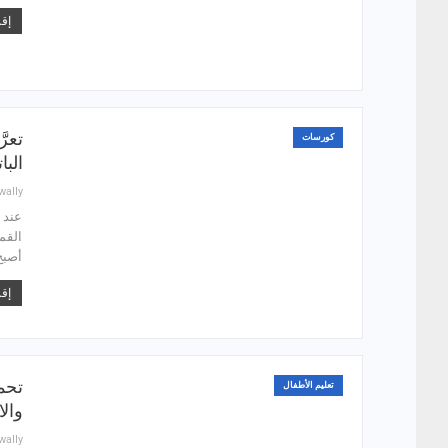
إقر
كورسات
البا
wally
عند 
القم
أصبح
إقر
تحم
تعليم الأطفال
والا
wally