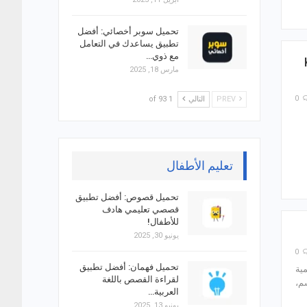
تحميل سوبر أخصائي: أفضل
تطبيق يساعدك في التعامل
مع ذوي…
يم المدرسي K-
مارس 18, 2025
0
PREV
التالي
1 of 93
تعليم الأطفال
تحميل قصوص: أفضل تطبيق
قصصي تعليمي هادف
للأطفال!
يونيو 30, 2025
0
تحميل فهمان: أفضل تطبيق
مية
لقراءة القصص باللغة
م،
العربية…
يونيو 13, 2025