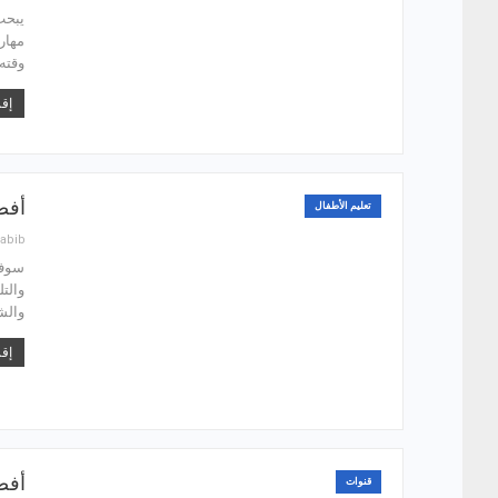
يبحث
مهار
وقته
إقر
أفضل 6 تطبيقات لتعليم رسم 
تعليم الأطفال
abib
سوف 
والت
والش
إقر
أفضل 7 قنوات يوتيوب عربية
قنوات