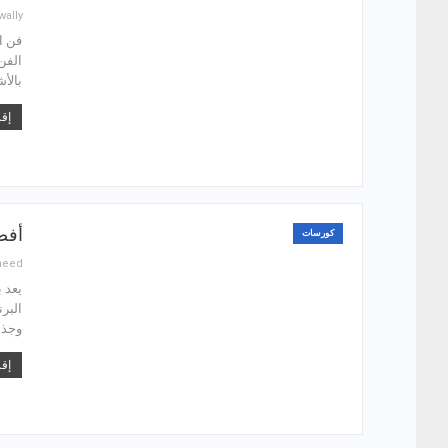
wally
فن ا
الفن
بالأ
إقر
أفضل 5 دورات تعليم برنا
كورسات
aeed
البر
وجذا
إقر