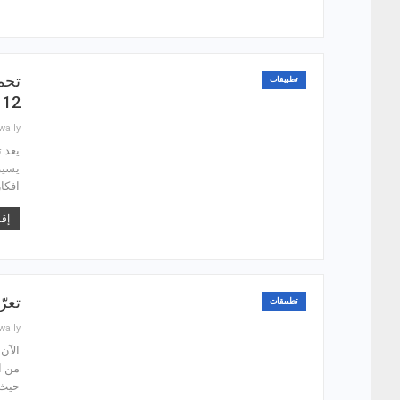
تطبيقات
12 للاندرويد والايفون
wally
يسير
افكا
إقر
تعرّف على
تطبيقات
wally
الآن
من ا
حيث 