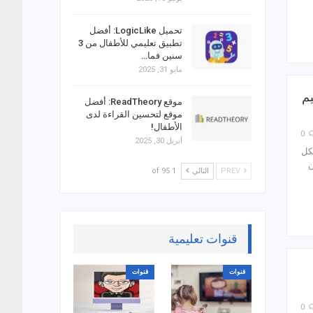
تحميل LogicLike: أفضل
تطبيق تعليمي للأطفال من 3
سنين فما…
مايو 31, 2025
Gemini ) لتصميم
موقع ReadTheory: أفضل
موقع لتحسين القراءة لدى
الأطفال!
0
أبريل 30, 2025
شكل
ن
PREV
التالي
1 of 95
قنوات تعليمية
قنوات
قنوات
0