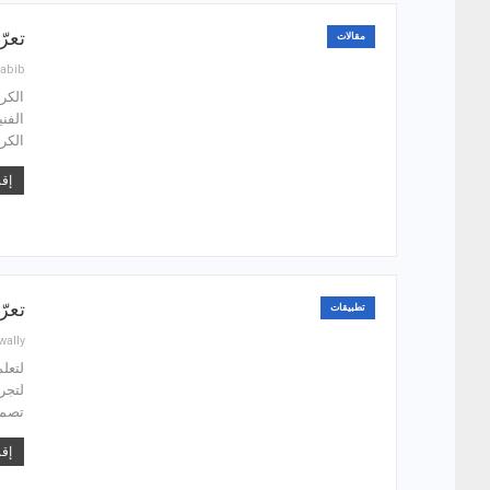
تعر
مقالات
abib
الكر
الفن
الكر
إقر
تعرّف على أ
تطبيقات
wally
لتعل
لتجر
تصمي
إقر