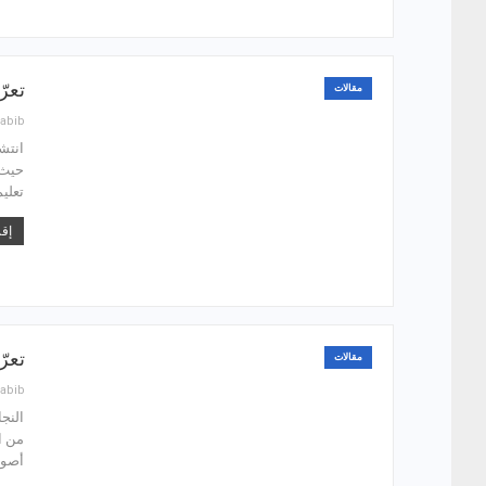
تعر
مقالات
abib
انتش
حيث أ
تعلي
إقر
تعر
مقالات
abib
النج
من ا
أصول