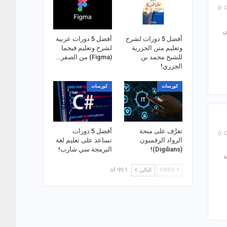
0
س
أفضل 5 دورات لشرح
أفضل 5 دورات عربية
وتعليم متن الجزرية
لشرح وتعليم فيجما
للشيخ محمد بن
(Figma) من الصفر…
الجزري!
كورسات
كورسات
تعرَّف على منحة
أفضل 5 دورات
0
الرواد الرقميون
تساعد على تعليم لغة
(Digilians)!
البرمجة سي شارب!
ة
PREV
التالي
1 of 99