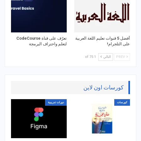
أفضل 5 قنوات تعليم اللغة العربية
تعرّف على قناة CodeCourse
على التلجرام!
لتعلم واحتراف البرمجة
PREV
التالي
1 of 75
كورسات اون لاين
كورسات
دورات تدريبية