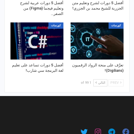
أفضل 5 دورات لشرح وتعليم متن
أفضل 5 دورات عربية لشرح
الجزرية للشيخ محمد بن الجزري!
وتعليم فيجما (Figma) من
الصفر…
كورسات
كورسات
تعرَّف على منحة الرواد الرقميون
أفضل 5 دورات تساعد على تعليم
(Digilians)!
لغة البرمجة سي شارب!
PREV
التالي
1 of 99