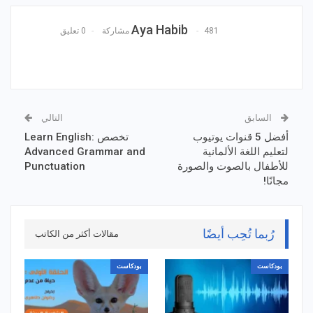
Aya Habib
481 مشاركة
0 تعليق
السابق
التالي
أفضل 5 قنوات يوتيوب
تخصص Learn English:
لتعليم اللغة الألمانية
Advanced Grammar and
للأطفال بالصوت والصورة
Punctuation
مجانًا!
رُبما تُحِب أيضًا
مقالات أكثر من الكاتب
بودكاست
بودكاست