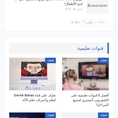
لدى الأطفال!
أبريل 30, 2025
PREV
التالي
1 of 96
قنوات تعليمية
قنوات
قنوات
أفضل 5 قنوات تعليمية على
تعرّف على قناة Derek Banas
التليفزيون المصري لجميع
لتعلم واحتراف تعلم الآلة
المراحل!
قنوات
قنوات