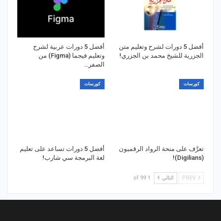
أفضل 5 دورات لشرح وتعليم متن
أفضل 5 دورات عربية لشرح
الجزرية للشيخ محمد بن الجزري!
وتعليم فيجما (Figma) من
الصفر…
كورسات
كورسات
تعرَّف على منحة الرواد الرقميون
أفضل 5 دورات تساعد على تعليم
(Digilians)!
لغة البرمجة سي شارب!
PREV
التالي
1 of 99