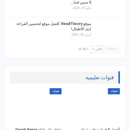
3 سنين فما…
مايو 31, 2025
موقع ReadTheory: أفضل موقع لتحسين القراءة
لدى الأطفال!
أبريل 30, 2025
PREV
التالي
1 of 96
قنوات تعليمية
قنوات
قنوات
أفضل 5 قنوات تعليمية على
تعرّف على قناة Derek Banas