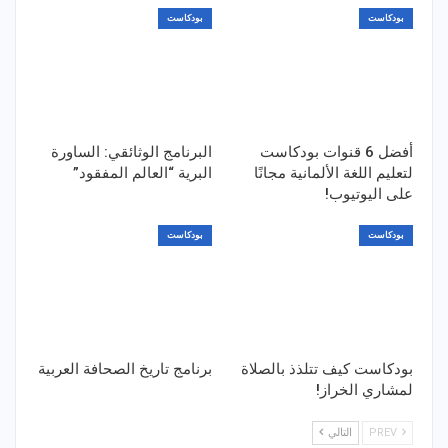
بودكاست
بودكاست
أفضل 6 قنوات بودكاست
البرنامج الوثائقي: الساورة
لتعليم اللغة الألمانية مجانًا
البرية “العالم المفقود”
على اليوتيوب!
بودكاست
بودكاست
بودكاست كيف تتلذذ بالصلاة
برنامج تاريخ الصحافة العربية
لمشاري الخراز!
PREV
التالي