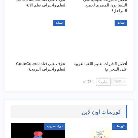
التليفزيون المصري لجميع
لتعلم واحتراف تعلم الآلة
المراحل!
قنوات
قنوات
أفضل 5 قنوات تعليم اللغة العربية
تعرّف على قناة CodeCourse
على التلجرام!
لتعلم واحتراف البرمجة
PREV
التالي
1 of 75
كورسات اون لاين
كورسات
دورات تدريبية