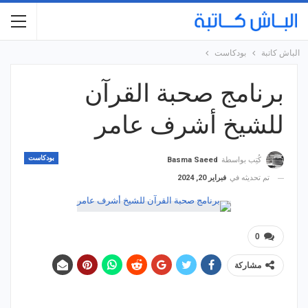
الباش كاتبة
بودكاست
برنامج صحبة القرآن
للشيخ أشرف عامر
بودكاست
كُتِب بواسطة
Basma Saeed
تم تحديثه في
فبراير 20, 2024
0
مشاركة