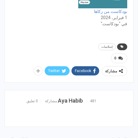
بودكاست من زكاها
1 فبراير، 2024
في "بودكاست"
إسلاميات
0
Twitter
Facebook
مشاركة
Aya Habib
481 مشاركة
0 تعليق