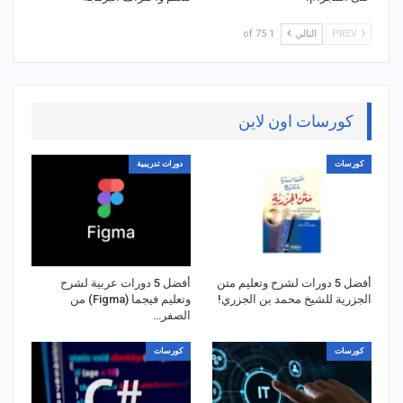
PREV
التالي
1 of 75
كورسات اون لاين
كورسات
دورات تدريبية
أفضل 5 دورات لشرح وتعليم متن
أفضل 5 دورات عربية لشرح
الجزرية للشيخ محمد بن الجزري!
وتعليم فيجما (Figma) من
الصفر…
كورسات
كورسات