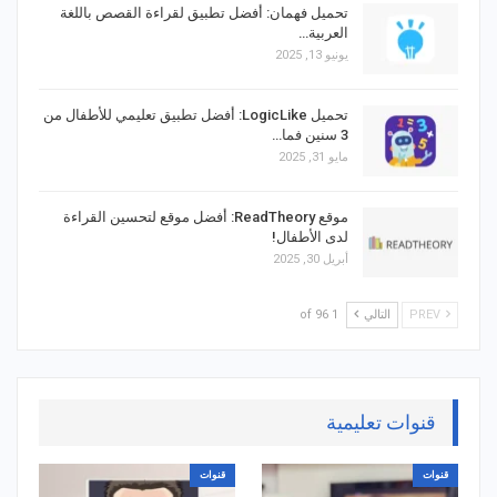
تحميل فهمان: أفضل تطبيق لقراءة القصص باللغة
العربية…
يونيو 13, 2025
تحميل LogicLike: أفضل تطبيق تعليمي للأطفال من
3 سنين فما…
مايو 31, 2025
موقع ReadTheory: أفضل موقع لتحسين القراءة
لدى الأطفال!
أبريل 30, 2025
PREV
التالي
1 of 96
قنوات تعليمية
قنوات
قنوات