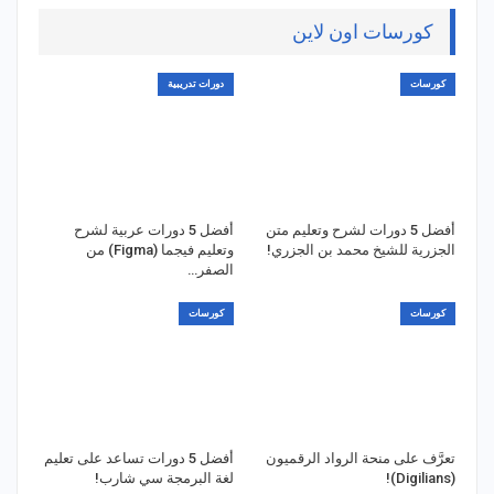
كورسات اون لاين
كورسات
دورات تدريبية
أفضل 5 دورات لشرح وتعليم متن
أفضل 5 دورات عربية لشرح
الجزرية للشيخ محمد بن الجزري!
وتعليم فيجما (Figma) من
الصفر…
كورسات
كورسات
تعرَّف على منحة الرواد الرقميون
أفضل 5 دورات تساعد على تعليم
(Digilians)!
لغة البرمجة سي شارب!