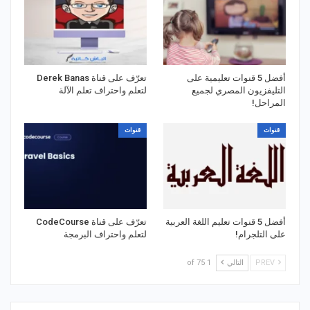
أفضل 5 قنوات تعليمية على
تعرّف على قناة Derek Banas
التليفزيون المصري لجميع
لتعلم واحتراف تعلم الآلة
المراحل!
قنوات
قنوات
أفضل 5 قنوات تعليم اللغة العربية
تعرّف على قناة CodeCourse
على التلجرام!
لتعلم واحتراف البرمجة
PREV
التالي
1 of 75