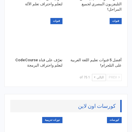
التليفزيون المصري لجميع
لتعلم واحتراف تعلم الآلة
المراحل!
قنوات
قنوات
أفضل 5 قنوات تعليم اللغة العربية
تعرّف على قناة CodeCourse
على التلجرام!
لتعلم واحتراف البرمجة
PREV
التالي
1 of 75
كورسات اون لاين
كورسات
دورات تدريبية