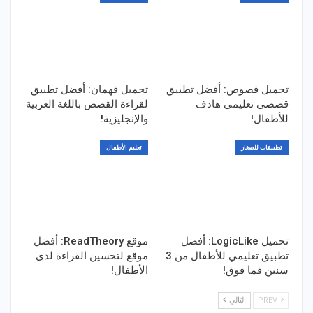
تحميل قصوص: أفضل تطبيق
تحميل فهمان: أفضل تطبيق
قصصي تعليمي هادف
لقراءة القصص باللغة العربية
للأطفال!
والإنجليزية!
تطبيقات للصغار
تعليم الأطفال
تحميل LogicLike: أفضل
موقع ReadTheory: أفضل
تطبيق تعليمي للأطفال من 3
موقع لتحسين القراءة لدى
سنين فما فوق!
الأطفال!
PREV
التالي