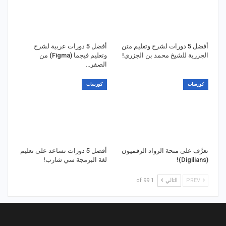
أفضل 5 دورات لشرح وتعليم متن
أفضل 5 دورات عربية لشرح
الجزرية للشيخ محمد بن الجزري!
وتعليم فيجما (Figma) من
الصفر…
كورسات
كورسات
تعرَّف على منحة الرواد الرقميون
أفضل 5 دورات تساعد على تعليم
(Digilians)!
لغة البرمجة سي شارب!
PREV
التالي
1 of 99