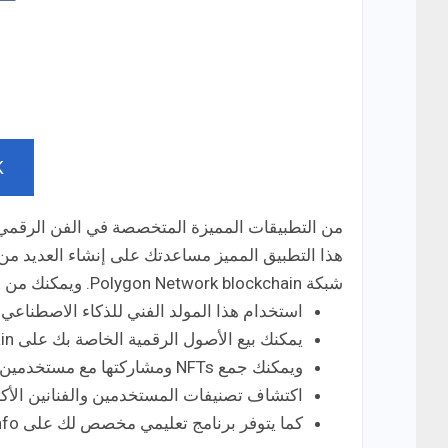
K
هذا التطبيق المميز مساعدتك على إنشاء العديد من 
شبكة Polygon Network blockchain. ويمكنك من خلال هذا التطبيق القيام بعدة تطبيقات ذكية منها:
استخدام هذا المولد الفني للذكاء الاصطناعي ل
يمكنك بيع الأصول الرقمية الخاصة بك على blockchain.
ويمكنك جمع NFTs ومشاركتها مع مستخدمين آخرين.
اكتشاف تصنيفات المستخدمين والفنانين الأكثر
كما يتوفر برنامج تعليمي مخصص لك على www.nftup.info.