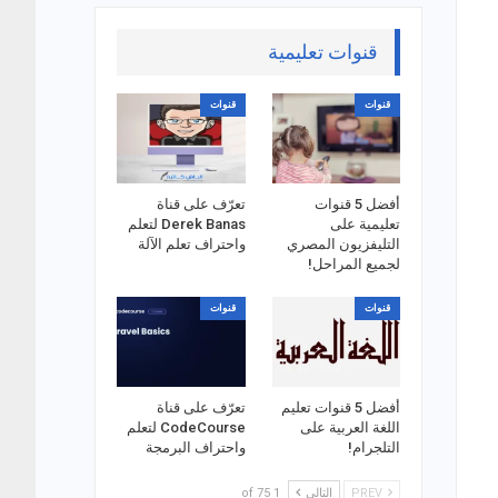
قنوات تعليمية
قنوات
قنوات
أفضل 5 قنوات
تعرّف على قناة
تعليمية على
Derek Banas لتعلم
التليفزيون المصري
واحتراف تعلم الآلة
لجميع المراحل!
قنوات
قنوات
أفضل 5 قنوات تعليم
تعرّف على قناة
اللغة العربية على
CodeCourse لتعلم
التلجرام!
واحتراف البرمجة
PREV
التالي
1 of 75