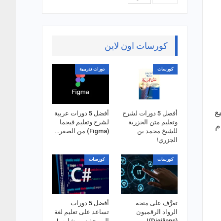
كورسات اون لاين
كورسات
دورات تدريبية
N. حيث يستطيع
أفضل 5 دورات لشرح
أفضل 5 دورات عربية
وتعليم متن الجزرية
لشرح وتعليم فيجما
م
للشيخ محمد بن
(Figma) من الصفر…
الجزري!
كورسات
كورسات
تعرَّف على منحة
أفضل 5 دورات
الرواد الرقميون
تساعد على تعليم لغة
(Digilians)!
البرمجة سي شارب!