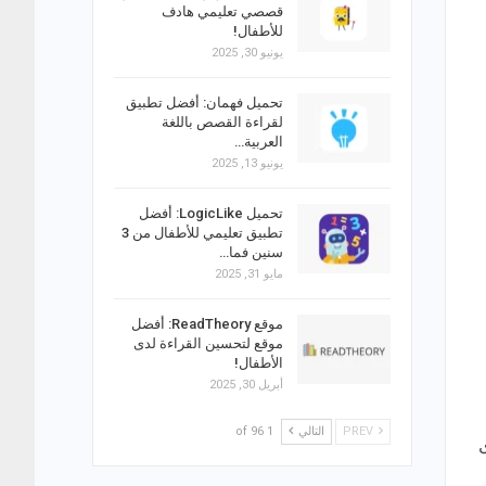
قصصي تعليمي هادف
للأطفال!
يونيو 30, 2025
تحميل فهمان: أفضل تطبيق
لقراءة القصص باللغة
العربية…
يونيو 13, 2025
تحميل LogicLike: أفضل
تطبيق تعليمي للأطفال من 3
سنين فما…
مايو 31, 2025
موقع ReadTheory: أفضل
موقع لتحسين القراءة لدى
الأطفال!
أبريل 30, 2025
PREV
التالي
1 of 96