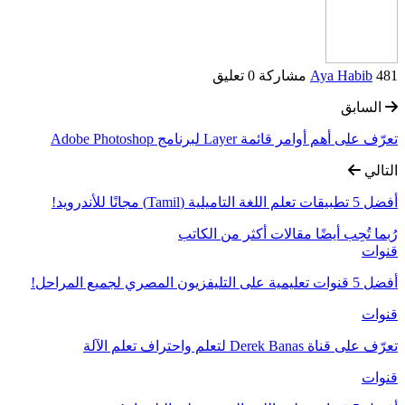
481 مشاركة
Aya Habib
0 تعليق
السابق
تعرّف على أهم أوامر قائمة Layer لبرنامج Adobe Photoshop
التالي
أفضل 5 تطبيقات تعلم اللغة التاميلية (Tamil) مجانًا للأندرويد!
رُبما تُحِب أيضًا
مقالات أكثر من الكاتب
قنوات
أفضل 5 قنوات تعليمية على التليفزيون المصري لجميع المراحل!
قنوات
تعرّف على قناة Derek Banas لتعلم واحتراف تعلم الآلة
قنوات