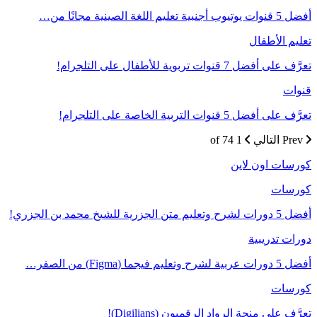
أفضل 5 قنوات يوتيوب أجنبية تعليم اللغة الصينية مجانًا من…
تعليم الأطفال
تعرَّف على أفضل 7 قنوات تربوية للأطفال على التلجرام!
قنوات
تعرَّف على أفضل 5 قنوات التربية الخاصة على التلجرام!
Prev
التالي
1 of 74
كورسات اون لاين
كورسات
أفضل 5 دورات لشرح وتعليم متن الجزرية للشيخ محمد بن الجزري!
دورات تدريبية
أفضل 5 دورات عربية لشرح وتعليم فيجما (Figma) من الصفر…
كورسات
تعرَّف على منحة الرواد الرقميون (Digilians)!