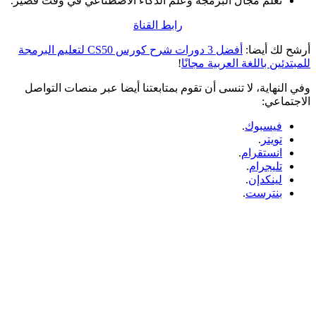
تعلم مجال البرمجة وعلم الذكاء الاصطناعي في وقت قصير.
رابط القناة
أرشح لك أيضا:
أفضل 3 دورات شرح كورس CS50 لتعليم البرمجة
للمبتدئين باللغة العربية مجانًا
!
وفي النهاية، لا تنسى أن تقوم بمتابعتنا أيضا عبر منصات التواصل
الاجتماعي:
فيسبوك
.
تويتر
.
انستقرام
.
تليجرام
.
لينكدإن
.
بنترست
.