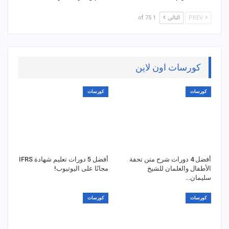
PREV
التالي
1 of 75
كورسات اون لاين
كورسات
كورسات
أفضل 4 دورات شرح متن تحفة
أفضل 5 دورات تعليم شهادة IFRS
الأطفال والغلمان للشيخ
مجانًا على اليوتيوب!
سليمان…
كورسات
كورسات