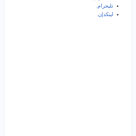
تليجرام
.
لينكدإن
.