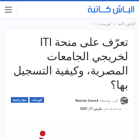
الباش كاتبة
كورسات
تعرّف على منحة ITI
لخريجي الجامعات
المصرية، وكيفية التسجيل
بها؟
كورسات
منح دراسية
كُتِب بواسطة
Basma Saeed
تم تحديثه في
مارس 11, 2023