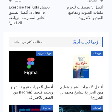
السابق
التالي
أفضل 5 تطبيقات لتحرير
تحميل Exercise for Kids
ملفات الصوت ومقاطع
at home: أفضل تطبيق
الفيديو للاندرويد
مجاني لممارسة الرياضة
للأطفال!
رُبما تُحِب أيضًا
مقالات أكثر من الكاتب
كورسات
دورات تدريبية
أفضل 5 دورات لشرح وتعليم
أفضل 5 دورات عربية لشرح
متن الجزرية للشيخ محمد بن
وتعليم فيجما (Figma) من
الجزري!
الصفر للاحتراف!
كورسات
كورسات