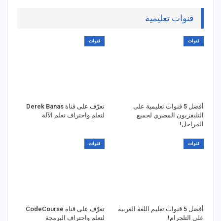
قنوات تعليمية
قنوات
قنوات
أفضل 5 قنوات تعليمية على
تعرّف على قناة Derek Banas
التليفزيون المصري لجميع
لتعلم واحتراف تعلم الآلة
المراحل!
قنوات
قنوات
أفضل 5 قنوات تعليم اللغة العربية
تعرّف على قناة CodeCourse
على التلجرام!
لتعلم واحتراف البرمجة