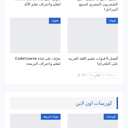
التليفزيون المصري لجميع
لتعلم واحتراف تعلم الآلة
المراحل!
قنوات
قنوات
أفضل 5 قنوات تعليم اللغة العربية
تعرّف على قناة CodeCourse
على التلجرام!
لتعلم واحتراف البرمجة
PREV
التالي
1 of 75
كورسات اون لاين
كورسات
دورات تدريبية