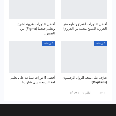
أفضل 5 دورات لشرح وتعليم متن
أفضل 5 دورات عربية لشرح
الجزرية للشيخ محمد بن الجزري!
وتعليم فيجما (Figma) من
الصفر…
كورسات
كورسات
تعرَّف على منحة الرواد الرقميون
أفضل 5 دورات تساعد على تعليم
(Digilians)!
لغة البرمجة سي شارب!
PREV
التالي
1 of 99