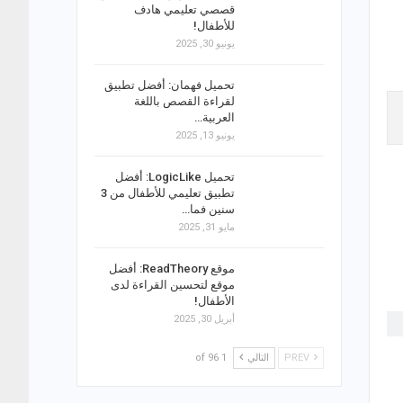
قصصي تعليمي هادف
للأطفال!
يونيو 30, 2025
تحميل فهمان: أفضل تطبيق
لقراءة القصص باللغة
العربية…
يونيو 13, 2025
تحميل LogicLike: أفضل
تطبيق تعليمي للأطفال من 3
سنين فما…
مايو 31, 2025
موقع ReadTheory: أفضل
موقع لتحسين القراءة لدى
الأطفال!
أبريل 30, 2025
PREV
التالي
1 of 96