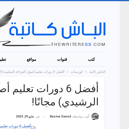
كتب
قنوات
مواقع
تطبي
الباش كاتبة
كورسات
أفضل 6 دورات تعليم أصول القراءة السليمة (الجزء الرشيدي) مجانًا!
أفضل 6 دورات تعلي
الرشيدي) مجانًا!
في
مايو 30, 2024
كُتِب بواسطة
Basma Saeed