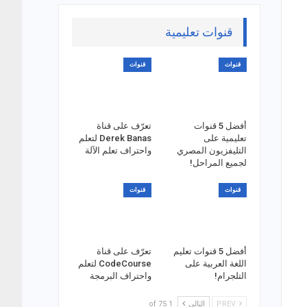
قنوات تعليمية
قنوات
قنوات
أفضل 5 قنوات
تعرّف على قناة
تعليمية على
Derek Banas لتعلم
التليفزيون المصري
واحتراف تعلم الآلة
لجميع المراحل!
قنوات
قنوات
أفضل 5 قنوات تعليم
تعرّف على قناة
اللغة العربية على
CodeCourse لتعلم
التلجرام!
واحتراف البرمجة
PREV
التالي
1 of 75