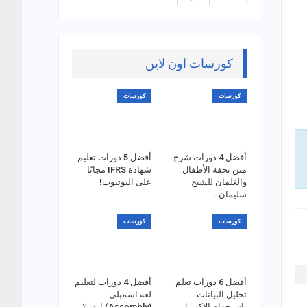
كورسات اون لاين
كورسات
كورسات
أفضل 4 دورات شرح
أفضل 5 دورات تعليم
متن تحفة الأطفال
شهادة IFRS مجانًا
والغلمان للشيخ
على اليوتيوب!
سليمان…
كورسات
كورسات
أفضل 6 دورات تعلم
أفضل 4 دورات لتعليم
تحليل البيانات
لغة اسمبلي
باستخدام الاكسيل
(Assembly) اون لاين