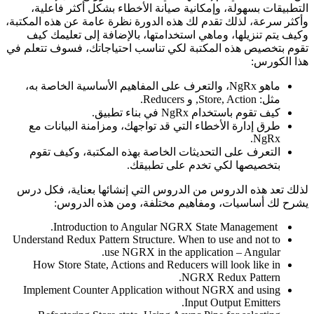
التطبيقات بسهولة، وإمكانية صيانة الأخطاء بشكل أكثر فاعلية،
وأكثر سرعة، لذلك تقدم لك هذه الدورة نظرة عامة عن هذه المكتبة،
وكيف يتم تنزيلها، وماهي استخدامتها، بالإضافة إلى تعليمك كيف
تقوم بتخصيص هذه المكتبة لكي تناسب احتياجاتك، فسوف تتعلم في
هذا الكورس:
ماهو NgRx، والتعرف على المفاهيم الأساسية الخاصة به،
مثل: Store, Action, و Reducers.
كيف تقوم باستخدام NgRx في بناء تطبيق.
طرق إدارة الأخطاء التي قد تواجهك، ومزامنة البيانات مع
NgRx.
التعرف على التحديثات الخاصة بهذه المكتبة، وكيف تقوم
بتخصيصها لكي تخدم على تطبيقك.
لذلك تعد هذه الدروس من الدروس التي إنشائها بعناية، فكل درس
يشرح لك أساسيات، ومفاهيم مختلفة، ومن هذه الدروس:
Introduction to Angular NGRX State Management.
Understand Redux Pattern Structure. When to use and not to
use NGRX in the application – Angular.
How Store State, Actions and Reducers will look like in
NGRX Redux Pattern.
Implement Counter Application without NGRX and using
Input Output Emitters.