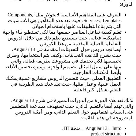
الدورة:
التعرف على المفاهيم الأساسية لانجولار مثل: Components,
Services, Templates، حيث تعد هذه المفاهيم هي الأساسيات
التي يتم بناء التطبيقات عليها باستخدام انجولار.
تعلم كيفية تفاعل العناصر جميعها معا لكي تستطيع بناء واجهة
ديناميكية، فعالة، حيث تستطيع تعلم ذلك من خلال الدروس
التفاعلية العملية المقدمة من هذا الكورس.
أيضا تجد دروس حول التحديثات المقدمة في Angular 13،
حيث يشرح لك هذه التحديثات، وكيف يتم استخدامها، وطرق
تخصيصها لكي تخدمك في مشروعك بطريقة فعالة، والتي
منها على سبيل المثال: تصميم الواجهة، وميزة تحسين الأداء،
وأيضا المكتبات الخارجية.
التطبيق العملي، حيث تتضمن الدروس مشاريع عملية يمكنك
العمل عليها، وعمل مثلها، حيث تساعدك هذه الطريقة في
التعلم بشكل أكثر فاعلية.
لذلك تعد هذه الدورة من الدورات المميزة في شرح Angular 13،
والتي تهتم أيضا بالتعلم الذاتي، حيث تستهدف مساعدة المتعلمين
على انصباب اهتمامهم حول التعلم الذاتي، ومن أمثلة الدروس
المشروحة في هذه القائمة:
Angular 13 – Intro – منحة ITI.
project structure.