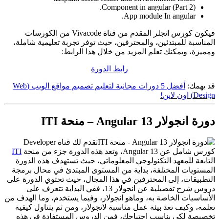
Component in angular (Part 2).
App module In angular.
فيكون كورس انجلر المقدم من قناة Vivacode من الكورسات
المناسبة للمبتدئين، والمحترفين، حيث توفر تجربة تعليمية شاملة،
ومميزة، ويمكنك تعلم المزيد من خلال هذا الرابط:
رابط الدورة
قد يهمك:
أفضل 5 دورات مجانية لتعليم تصميم مواقع الويب (Web
Design) اون لاين!
دورة انجولار 13 Angular – منحة ITI
تقدم لك قناة Developer
كورس شامل عن 13 Angular، وتعد هذه الدورة جزء من منحة
ITI
التابعة للمعهد التكنولوجي المعلوماتي، حيث تستهدف هذه الدورة
المستويات المختلفة، بداية من المستوى المبتدئ في محال برمجة
التطبيقات، إلى المحترفين في هذا المجال، حيث تحتوي الدورة على
دروس شرح تفصيلية عن انجولار 13، ففي البداية تتعرف على
الأساسيات الخاصة به، وماهو انجولار، وفيما يستخدم، وما الهدف من
تعلمه، وكيف تعد بيئة عمل مناسبة لانجولار، ومن ثم يتناول كيفية
تخصيصة لكي يناسب احتياجك، فمن الدروس المستفادة في هذه