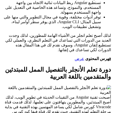
تستطيع Angular ربط البيانات ثنائية الاتجاه بين واجهة
المستخدم، والنموذج، وتساعد هذه الخاصية في التعديل على
واجهة المستخدم بسهولة.
توفر أدوات مختلفة، وقوية في مجال التطوير والتي منها على
سبيل المثال: Angular CLI، الذي يوفر سطر أوامر لبناء،
وتشغيل تطبيقات الويب.
لذلك أصبح تعلم انجلر من الأشياء الهامة للمطورين، لذلك وجدت
العديد من الدورات التي تساعدك في التعلم النظري، والعملي لكي
تستطيع إتقان Angular، وسوف نقدم لك في هذا المقال هذه
الدورات لكي تساعدك في إتقانها.
فِهرس المحتوى
عرض
دورة تعلم الأنجلر بالتفصيل الممل للمبتدئين
والمتقدمين باللغة العربية
أصبحت تقنية Angular من التقينات الحديثة في تطوير الويب، لذلك
أصبح المبتدئين، والمطورين يتهافتون على تعلمها، لذلك قدمت قناة
Vivacode كورس شامل لكي يساعد المهتمين بهذه التقنية في بداية
مرحلة التعلم لهذه التقنية، حيث تقدم لك قناة فيفا كود كورس