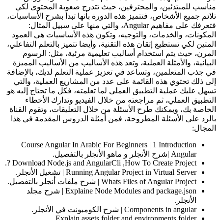
مناسب للمبتدئين، والمحترفين، حيث تتدرج صعوبة المحتوى لكي
تلائم جميع الأشخاص، فتتميز هذه الدورة بأنها تبدأ بشرح الأساسيات،
فتعرفك على مفاهيم Angular، والتي منها على سبيل المثال:
المكونات، والخدمات، والتوجيه، وتكون هذه الأساسيات هي العمود
المتين لكي تستطيع إتقان هذه التقنية، وأيضا تتميز بالتعلم التفاعلي،
المرن، حيث يتم استخدام أساليب تعليمية مرئية، مثل: الرسوم
البيانية، والأمثلة العملية، وتعد هذه الأساليب من الأساليب المميزة
في جذب المتعلمين، وتساعد في تعزيز عملية التعلم لديك، بالإضافة
إلى ذلك تحتوي هذه القائمة على عدد من المشاريع العملية، والتي
تسهل عليك عملية التطبيق العملي لما تعلمته، فكل ما تحتاج إليه هو
التطبيق العملي، ثم مراجعته من خلال الفيديو وتدارك الأخطاء
الخاصة بك، ويمكنك طرح الأسئلة من خلال التعليقات، وتقوم القناة
بالرد على الأسئلة المطروحة، فمن أمثلة الدروس المقدمة في هذا
المجال:
Course Angular In Arabic For Beginners | 1 Introduction
Angular |شرح الأنجلر و ماهو الأنجلر بالتفصيل.
Download Node.js and AngularCli ,How To Create Project ?.
Running Angular Project in Virtual Server | تشغيل الأنجلر.
Whats Files of Angular Project | شرح ملفات أنجلر بالتفصيل.
Explaine Node Modules and package.json | شرح مجلد
الأنجلر.
Components in angular | شرح الكومبونت في الأنجلر.
Explain assets folder and environments folder.