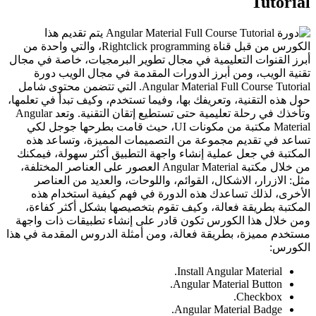
Tutorial
يتم تقديم هذا
الكورس من قبل قناة Rightclick programming، والتي واحدة من
أبرز القنوات التعليمية في مجال تطوير البرمجيات، خاصة في مجال
تقنية الويب، ومن أبرز الدورات المقدمة في مجال الويب دورة
Angular Material Full Course Tutorial. التي تتضمن محتوى شامل
حول هذه التقنية، وتعريفك بها، وفيما تستخدم، وكيف تبدأ في تعلمها،
وتأخذك في رحلة تعليمية حتى تستطيع إتقان التقنية. وتعد Angular
Material مكتبة من مكونات UI، حيث قامت بطرحها جوجل لكي
تساعد في تقديم مجموعة من التصميمات المميزة، وتساعد هذه
المكتبة في جعل عملية إنشاء واجهة التطبيق أكثر سهولة، فيمكنك
من خلال مكتبة Angular Material العصور على العناصر المختلفة،
مثل: الازرار، الاشكال، القوائم، واللوحات، والعديد من العناصر
الأخرى، لذلك تساعدك هذه الدورة في فهم كيفية استخدام هذه
المكتبة بطريقة فعالة، وكيف تقوم بتخصيصها بشكل أكثر كفاءة،
ومن خلال هذا الكورس تكون قادر على إنشاء تطبيقات ذات واجهة
مستخدم مميزة، بطريقة فعالة، ومن أمثلة الدروس المقدمة في هذا
الكورس:
Install Angular Material.
Angular Material Button.
Checkbox.
Angular Material Badge.