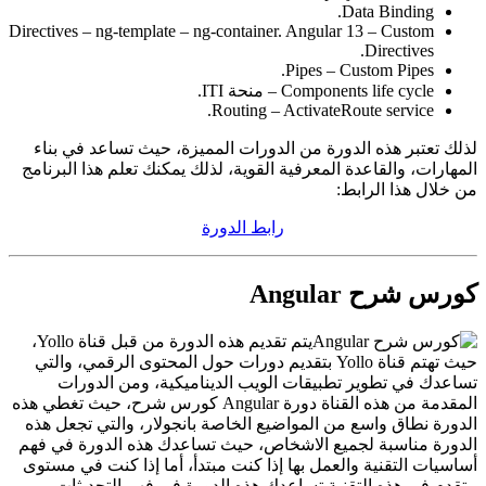
Data Binding.
Directives – ng-template – ng-container. Angular 13 – Custom
Directives.
Pipes – Custom Pipes.
Components life cycle – منحة ITI.
Routing – ActivateRoute service.
لذلك تعتبر هذه الدورة من الدورات المميزة، حيث تساعد في بناء
المهارات، والقاعدة المعرفية القوية، لذلك يمكنك تعلم هذا البرنامج
من خلال هذا الرابط:
رابط الدورة
كورس شرح Angular
يتم تقديم هذه الدورة من قبل قناة Yollo،
حيث تهتم قناة Yollo بتقديم دورات حول المحتوى الرقمي، والتي
تساعدك في تطوير تطبيقات الويب الديناميكية، ومن الدورات
المقدمة من هذه القناة دورة Angular كورس شرح، حيث تغطي هذه
الدورة نطاق واسع من المواضيع الخاصة بانجولار، والتي تجعل هذه
الدورة مناسبة لجميع الاشخاص، حيث تساعدك هذه الدورة في فهم
أساسيات التقنية والعمل بها إذا كنت مبتدأ، أما إذا كنت في مستوى
متقدم في هذه التقنية تساعدك هذه الدورة في فهم التحديثات،