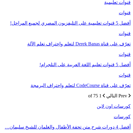
قنوات تعليمية
قنوات
أفضل 5 قنوات تعليمية على التليفزيون المصري لجميع المراحل!
قنوات
تعرّف على قناة Derek Banas لتعلم واحتراف تعلم الآلة
قنوات
أفضل 5 قنوات تعليم اللغة العربية على التلجرام!
قنوات
تعرّف على قناة CodeCourse لتعلم واحتراف البرمجة
Prev
التالي
1 of 75
كورسات اون لاين
كورسات
أفضل 4 دورات شرح متن تحفة الأطفال والغلمان للشيخ سليمان…