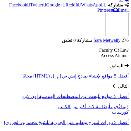
مشاركة
WhatsApp
ReddIt
Google+
Twitter
Facebook
Pinterest
Email
276 مشاركة
Sara Metwally
0 تعليق
Faculty Of Law
Access Alumni
السابق
أفضل 5 مواقع لإنشاء نماذج إتش تي إم إل (HTML) مجانًا!
التالي
أفضل 5 مواقع للبحث عن المصطلحات الهندسية اون لاين
رُبما تُحِب أيضًا
مقالات أكثر من الكاتب
كورسات
أفضل 5 دورات لشرح وتعليم متن الجزرية للشيخ محمد بن الجزري!