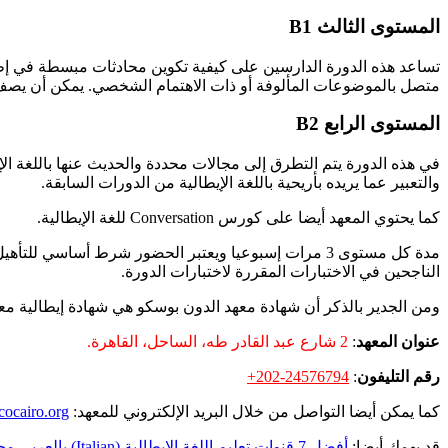
المستوى الثالث B1
تساعد هذه الدورة الدارسين على كيفية تكوين محادثات مبسطة في إطار
متصل بالموضوعات المألوفة أو ذات الاهتمام الشخصي. يمكن أن يصف ا
المستوى الرابع B2
في هذه الدورة يتم التطرق إلى مجالات محددة والحديث عنها باللغة ا
والتعبير عما يريده بأريحية باللغة الإيطالية من الدورات السابقة.
كما يحتوي المعهد أيضا على كورس Conversation للغة الإيطالية.
مدة كل مستوى 3 مرات إسبوعيا ويعتبر الحضور شرط أساس
الناجحين في الاختبارات المقررة لاختبارات الدورة.
ومن الجدير بالذكر أن شهادة معهد الدون بوسكو هي شهادة إيطالية م
عنوان المعهد
:
2 شارع عبد القادر طه، الساحل، القاهرة.
رقم التليفون
:
+202-24576794
كما يمكن أيضا التواصل من خلال البريد الإلكتروني للمعهد:
ocairo.org
قد يهمك أيضا:
أفضل 7 قنوات تعليم اللغة الإيطالية (Italian) بالعربي مجانًا!