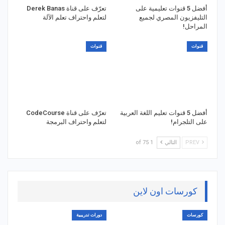
أفضل 5 قنوات تعليمية على
تعرّف على قناة Derek Banas
التليفزيون المصري لجميع
لتعلم واحتراف تعلم الآلة
المراحل!
قنوات
قنوات
أفضل 5 قنوات تعليم اللغة العربية
تعرّف على قناة CodeCourse
على التلجرام!
لتعلم واحتراف البرمجة
PREV
التالي
1 of 75
كورسات اون لاين
كورسات
دورات تدريبية