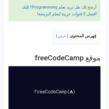
أرشح لك:
هل تريد تعلم Programming؟ إليك
أفضل 5 قنوات عربية لتعلم البرمجة!
فِهرس المحتوى
عرض
موقع freeCodeCamp