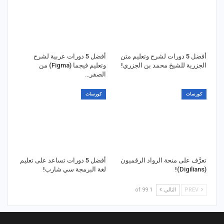
أفضل 5 دورات لشرح وتعليم متن
أفضل 5 دورات عربية لشرح
الجزرية للشيخ محمد بن الجزري!
وتعليم فيجما (Figma) من
الصفر…
كورسات
كورسات
تعرَّف على منحة الرواد الرقميون
أفضل 5 دورات تساعد على تعليم
(Digilians)!
لغة البرمجة سي شارب!
PREV
التالي
1 of 99