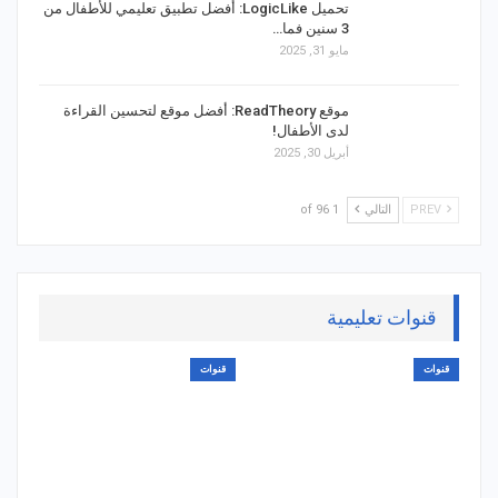
تحميل LogicLike: أفضل تطبيق تعليمي للأطفال من
3 سنين فما…
مايو 31, 2025
موقع ReadTheory: أفضل موقع لتحسين القراءة
لدى الأطفال!
أبريل 30, 2025
PREV
التالي
1 of 96
قنوات تعليمية
قنوات
قنوات