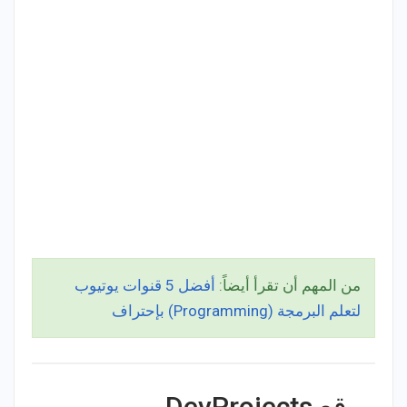
من المهم أن تقرأ أيضاً:
أفضل 5 قنوات يوتيوب
لتعلم البرمجة (Programming) بإحتراف
موقع DevProjects