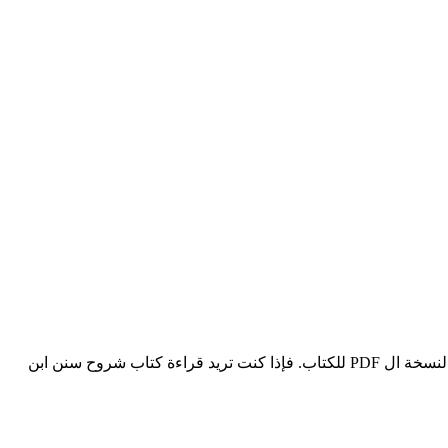
هذا التطبيق خاص بشرح كتاب شروح سنن ابن ماجة لمؤلفه “السيوطي الهندي الدهلوي البوصيري الكنكوهي النعماني”. ويعد هذا التطبيق هو النسخة ال PDF للكتاب. فإذا كنت تريد قراءة كتاب شروح سنن ابن