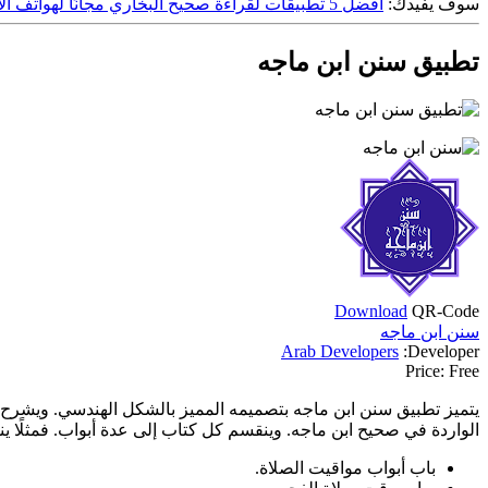
سوف يفيدك:
أفضل 5 تطبيقات لقراءة صحيح البخاري مجانًا لهواتف الاندرويد!
تطبيق سنن ابن ماجه
Download
QR-Code
سنن ابن ماجه
Arab Developers
Developer:
Price:
Free
يتميز تطبيق سنن ابن ماجه بتصميمه المميز بالشكل الهندسي. ويشرح 
الواردة في صحيح ابن ماجه. وينقسم كل كتاب إلى عدة أبواب. فمثلًا ين
باب أبواب مواقيت الصلاة.