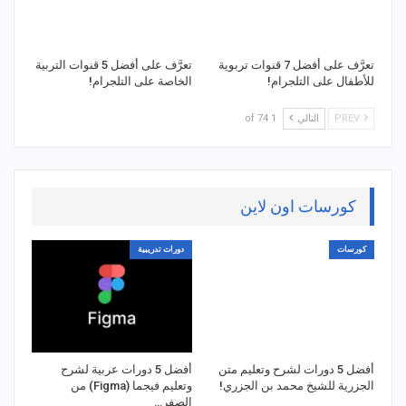
تعرَّف على أفضل 7 قنوات تربوية
تعرَّف على أفضل 5 قنوات التربية
للأطفال على التلجرام!
الخاصة على التلجرام!
PREV
التالي
1 of 74
كورسات اون لاين
كورسات
دورات تدريبية
أفضل 5 دورات لشرح وتعليم متن
أفضل 5 دورات عربية لشرح
الجزرية للشيخ محمد بن الجزري!
وتعليم فيجما (Figma) من
الصفر…