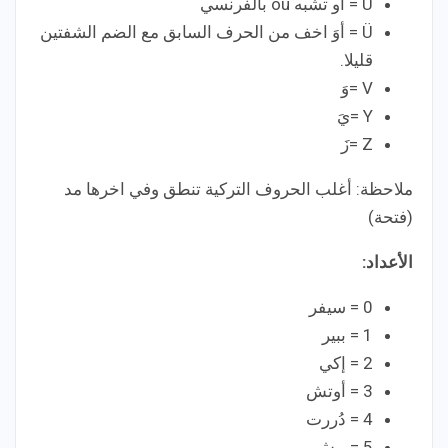
U = أو تشبه ou بالفرنسي
Ü = أوَ اخف من الحرف السابق مع الضم الشفتين
قليلا.
V =وَ
Y =يَ
Z =زَ
ملاحظة: أغلب الحروف التركية تنطق وفي اخرها مد
(فتحة)
الأعداد:
0 = سيفر
1 = ببير
2 = إكي
3 = أوتش
4 = دُررت
5 = بيش