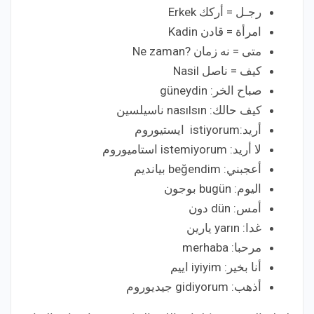
رجـل = أركك Erkek
امرأة = قادن Kadin
متى = نه زمان ?Ne zaman
كيف = ناصل Nasil
صباح الخر: güneydin
كيف حالك: nasılsın ناسيلسين
أريد:istiyorum ايستيوروم
لا أريد: istemiyorum استاميوروم
أعجبني: beğendim بيانديم
اليوم: bugün بوجون
أمس: dün دون
غدا: yarın يارين
مرحبا: merhaba
أنا بخير: iyiyim اييم
أذهب: gidiyorum جيديوروم