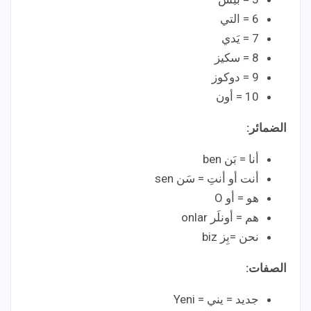
6 = التي
7 = يَدي
8 = سكيز
9 = دوكوز
10 = أون
الضمائر:
أنا = بَن ben
أنت أو أنتِ = سَن sen
هو = أو O
هم = أونلَر onlar
نحن =بِز biz
الصفات:
جديد = يني = Yeni