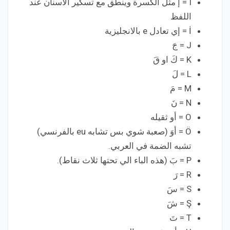
I = إ مثل الكسرة وينطق مع تسكير الاسنان عند
اللفظ
İ = إي تعادل e بالانجليزية
J = جَ
K = كَ او قَ
L = لَ
M = مَ
N = نَ
O = أو ثقيله
Ö = أوَ (صعبة شوي بس تشابه eu بالفرنسي)
تشبه الضمة في العربي.
P = بَ (هذه الباء الي تحتها ثلاث نقاط).
R = رَ
S = سَ
Ş = شَ
T = تَ