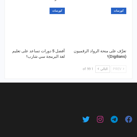
كورسات
كورسات
تعرَّف على منحة الرواد الرقميون
أفضل 5 دورات تساعد على تعليم
(Digilians)!
لغة البرمجة سي شارب!
PREV
التالي
1 of 99