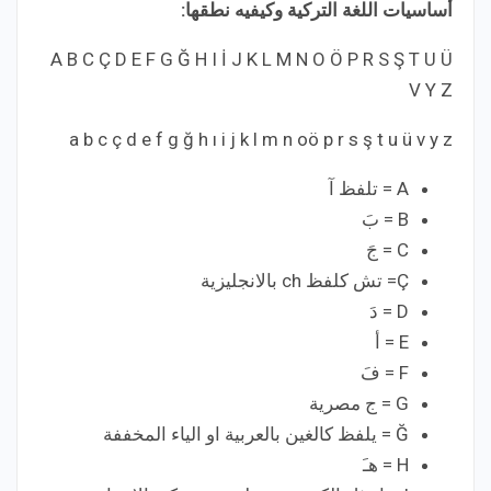
أساسيات اللغة التركية وكيفيه نطقها:
A B C Ç D E F G Ğ H I İ J K L M N O Ö P R S Ş T U Ü
V Y Z
a b c ç d e f g ğ h ı i j k l m n oö p r s ş t u ü v y z
A = تلفظ آ
B = بَ
C = جَ
Ç= تش كلفظ ch بالانجليزية
D = دَ
E = أ
F = فَ
G = ج مصرية
Ğ = يلفظ كالغين بالعربية او الياء المخففة
H = هـَ