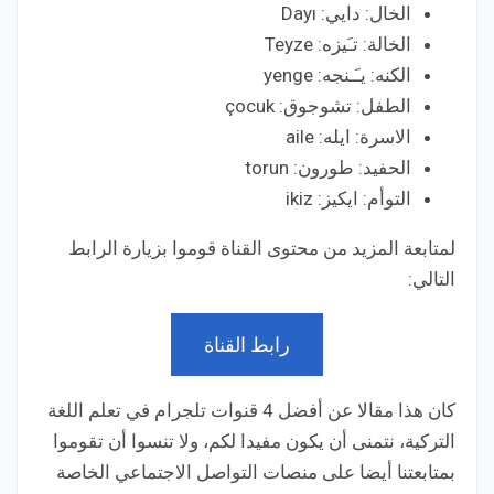
الخال: دايي: Dayı
الخالة: تـَيزه: Teyze
الكنه: يـَـنجه: yenge
الطفل: تشوجوق: çocuk
الاسرة: ايله: aile
الحفيد: طورون: torun
التوأم: ايكيز: ikiz
لمتابعة المزيد من محتوى القناة قوموا بزيارة الرابط
التالي:
رابط القناة
كان هذا مقالا عن أفضل 4 قنوات تلجرام في تعلم اللغة
التركية، نتمنى أن يكون مفيدا لكم، ولا تنسوا أن تقوموا
بمتابعتنا أيضا على منصات التواصل الاجتماعي الخاصة