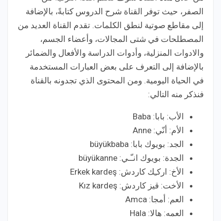
الصفر، حيث توفر القناة شرح الدروس كتابةً، بالإضافة
إلى مقاطع صوتية لنطق الكلمات. تقدم القناة العديد من
المصطلحات في شتى المجالات، وأعضاء الجسم،
والادوات المنزلية، وأدوات الدراسة والأفعال والضمائر
بالإضافة إلى التعرف على بعض العبارات المستخدمة
في الحياة اليومية. ومن المحتوى الذي تجدونه بالقناة
فنذكر منه التالي:
الأب: بابا: Baba
الأم: أنّي: Anne
الجد: بويوك بابا: büyükbaba
الجدة: بويوك انـّـي: büyükanne
الأخ: اركـِك كاردش: Erkek kardeş
الأخت: قيز كاردش: Kız kardeş
العم: أمجا: Amca
العمه: هالا: Hala