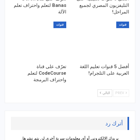
التليفزيون المصري لجميع
Banas لتعلم واحتراف تعلم
المراحل!
الآلة
قنوات
قنوات
أفضل 5 قنوات تعليم اللغة
تعرّف على قناة
العربية على التلجرام!
CodeCourse لتعلم
واحتراف البرمجة
PREV
التالي
أترك رد
بريدك الإلكتروني أو أي معلومات سرية أخرى لن يتم نشرها.