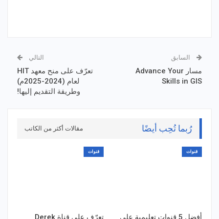
السابق
التالي
مسار Advance Your
تعرّف على منح معهد HIT
Skills in GIS
لعام (2024-2025م)
وطريقة التقديم إليها!
رُبما تُحِب أيضًا
مقالات أكثر من الكاتب
قنوات
قنوات
أفضل 5 قنوات تعليمية على
تعرّف على قناة Derek