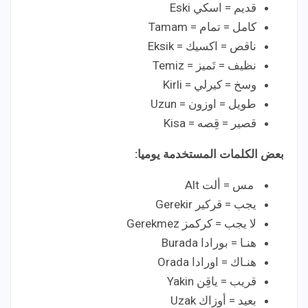
قديم = اسكي Eski
كامل = تمام = Tamam
ناقص = اكسيك = Eksik
نظيف = تَميز = Temiz
وسخ = كيرلي = Kirli
طويل = اوزون = Uzun
قصير = قِصه = Kisa
بعض الكلمات المستخدمة يوميا:
مس = ألت Alt
يجب = قركير Gerekir
لا يجب = كركمز Gerekmez
هنـا = بورادا Burada
هنـاك = اورادا Orada
قريب = ياقِن Yakin
بعيد = أوزاك Uzak