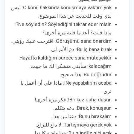
O konu hakkında konuşmaya vaktim yok: ليس
لدي وقت للحديث عن هذا الموضوع.
Ne söyledin? Söylediğini tekrar eder misin?:
ماذا قلت؟ أعد ما قلته مرة أخرى؟
Görüşümü sana önerdim: اقترحت عليك رؤيتي.
Bu iş bana bırak: دع الأمر لي.
Hayatta kaldığım sürece sana müteşekkir
kalacağım: سأبقى متشكرا لك ما حييت.
Bu doğrudur: هذا صحيح.
Ne yapabilirim acaba!: ماذا علي أن أعمل يا
ترى.
Bir kez daha düşün!: فكر مرة أخرى!
Bırak, konuşsun: دعه يتكلم.
Bunu bırakalım: دعنا من هذا.
Tartışmaya gerek yok: لا داع للنزاع.
Bu gündüz gibi açık: هذا واضح كالنهار.