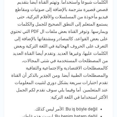
الكلمات شيوعا واستخداما. وتهتم القناة أيضا بتقديم
قصص قصيرة مترجمة بالإضافة إلى صوتيات ومقاطع
فيديو مأخوذة من المسلسلات والأفلام التركية، حتى
يستمع المتعلم إلى النطق الصحيح للجمل والكلمات
ويمارسها. وتوفر القناة بعض ملفات ال PDF التي تحتوي
على بعض القواعد، كالمصادر ومشتقاتها بالإضافة إلى
التعرف على الحروف الهجائية في اللغة التركية وبعض
الكلمات عليها، وغيرها العديد. وتقدم أيضا القناة العديد
من المصطلحات المستخدمة في شتى المجالات،
كالمصطلحات الاقتصادية والاجتماعية والثقافية
والمصطلحات الطبية أيضا. ومن الجدير بالذكر أن القناة
تقدم اختبارات سريعة بشكل دوري لتثبيت المعلومات
عند المتعلمين. أما وفيما يلي سوف نقدم لكم الجمل
الأكثر استخداما في اللغة التركية:
Bu iş böyle değil: الأمر ليس كذلك.
Bu benim hatam değil: ليست هذه غلطتي.