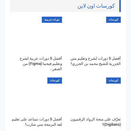
كورسات اون لاين
كورسات
دورات تدريبية
أفضل 5 دورات لشرح وتعليم متن
أفضل 5 دورات عربية لشرح
الجزرية للشيخ محمد بن الجزري!
وتعليم فيجما (Figma) من
الصفر…
كورسات
كورسات
تعرَّف على منحة الرواد الرقميون
أفضل 5 دورات تساعد على تعليم
(Digilians)!
لغة البرمجة سي شارب!