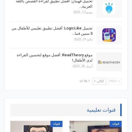
تحميل فهمان: أفضل تطبيق لقراءة القصص باللغة
العربية…
يونيو 13, 2025
تحميل LogicLike: أفضل تطبيق تعليمي للأطفال من
3 سنين فما…
مايو 31, 2025
موقع ReadTheory: أفضل موقع لتحسين القراءة
لدى الأطفال!
أبريل 30, 2025
PREV
التالي
1 of 96
قنوات تعليمية
قنوات
قنوات