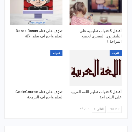
أفضل 5 قنوات تعليمية على
تعرّف على قناة Derek Banas
التليفزيون المصري لجميع
لتعلم واحتراف تعلم الآلة
المراحل!
قنوات
قنوات
أفضل 5 قنوات تعليم اللغة العربية
تعرّف على قناة CodeCourse
على التلجرام!
لتعلم واحتراف البرمجة
PREV
التالي
1 of 75