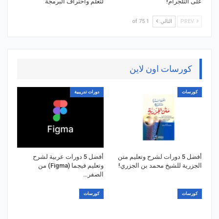
على التلجرام!
لتعلم واحتراف البرمجة
PREV
التالي
1 of 75
كورسات اون لاين
كورسات
دورات تدريبية
أفضل 5 دورات لشرح وتعليم متن
أفضل 5 دورات عربية لشرح
الجزرية للشيخ محمد بن الجزري!
وتعليم فيجما (Figma) من
الصفر…
كورسات
كورسات