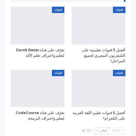
قنوات
قنوات
أفضل 5 قنوات تعليمية على
تعرّف على قناة Derek Banas
التليفزيون المصري لجميع
لتعلم واحتراف تعلم الآلة
المراحل!
قنوات
قنوات
أفضل 5 قنوات تعليم اللغة العربية
تعرّف على قناة CodeCourse
على التلجرام!
لتعلم واحتراف البرمجة
PREV
التالي
1 of 75