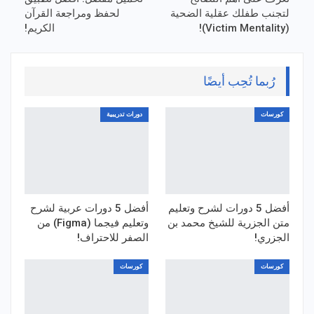
لتجنب طفلك عقلية الضحية
لحفظ ومراجعة القرآن
(Victim Mentality)!
الكريم!
رُبما تُحِب أيضًا
كورسات
دورات تدريبية
أفضل 5 دورات لشرح وتعليم
أفضل 5 دورات عربية لشرح
متن الجزرية للشيخ محمد بن
وتعليم فيجما (Figma) من
الجزري!
الصفر للاحتراف!
كورسات
كورسات