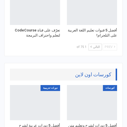
أفضل 5 قنوات تعليم اللغة العربية
تعرّف على قناة CodeCourse
على التلجرام!
لتعلم واحتراف البرمجة
PREV
التالي
1 of 75
كورسات اون لاين
كورسات
دورات تدريبية
أفضل 5 دورات لشرح وتعليم متن
أفضل 5 دورات عربية لشرح