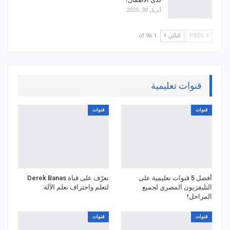
أبريل 30, 2025
PREV
التالي
1 of 96
قنوات تعليمية
قنوات
قنوات
أفضل 5 قنوات تعليمية على
تعرّف على قناة Derek Banas
التليفزيون المصري لجميع
لتعلم واحتراف تعلم الآلة
المراحل!
قنوات
قنوات