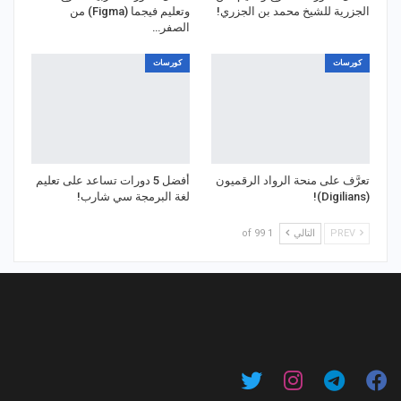
الجزرية للشيخ محمد بن الجزري!
وتعليم فيجما (Figma) من
الصفر…
كورسات
كورسات
تعرَّف على منحة الرواد الرقميون
أفضل 5 دورات تساعد على تعليم
(Digilians)!
لغة البرمجة سي شارب!
PREV
التالي
1 of 99