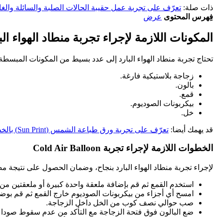
ذات صلة:
تعرّف على تجربة عمل حقيبة الحالات الصلبة والسائلة والغا
فِهرس المحتوى
عرض
المكونات اللازمة لإجراء تجربة منطاد الهواء الب
تحتاج تجربة منطاد الهواء البارد إلى عدد بسيط من المكونات المبسطة
زجاجة بلاستيكية فارغة.
بالون.
قمع.
بيكربونات الصوديوم.
خل.
قد يهمك أيضا:
تعرّف على تجربة ورق طباعة الشمس (Sun Print) بالخطوات!
الخطوات اللازمة لإجراء تجربة Cold Air Balloon
لإجراء تجربة منطاد الهواء البارد بنجاح، وضمان الحصول على نتيجة مض
استخدم القمع ثم قم بإضافة ملعقة واحدة كبيرة أو ملعقتين من 
امسح أي أجزاء من بيكربونات الصوديوم خارج القمع ثم قم بوضع
صب حوالي نصف كوب من الخل داخل الزجاجة.
ضع البالون فوق فتحة الزجاجة مع التأكد من عدم سقوط صودا ال