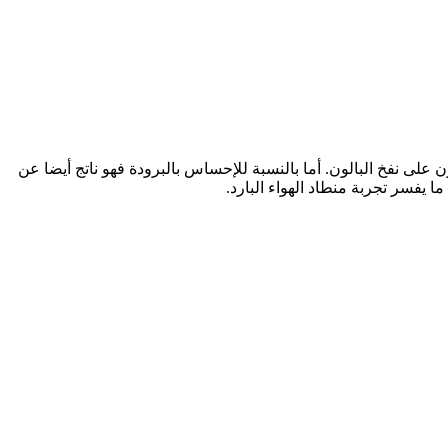
نتج عنه انبعاث غاز ثاني أكسيد الكربون CO2. ويعمل غاز ثاني أكسيد الكربون على نفخ البالون. أما بالنسبة للإحساس بالبرودة فهو ناتج أيضا عن
 يفسر تجربة منطاد الهواء البارد.