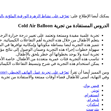
يمكنك أيضا الإطلاع على:
تعرّف على نشاط الزهرة الورقية الملوّنة با
الدروس المستفادة من تجرية Cold Air Balloon
تجربة علمية مفيدة وممتعة وتعتمد على تغيير درجة حرارة الزجاجة
يتعلم الأطفال من خلال هذه التجربة أهم التفاعلات الكيميائية.
تتميز هذه التجربة أيضا ببساطة مكوناتها وإمكانية توافرها في ا
سهولة خطوات إجراء هذه التجربة وضمان الوصول إلى نتائج مؤك
تجربة آمنة ولا يوجد بخطواتها أي خطر يلحق بالأطفال.
تناسب هذه التجربة فئات عمرية متعددة من الأطفال. خاصة الأطفا
يمكن استخدام هذه التجربة في شرح وتبسيط التفاعلات الكيمائي
ومن المميز أيضا أن تقرأ:
تعرّف على تجربة عمل الهاتف الخيطي (String Phone) بالخطوات!
وفي النهاية، أتمنى للأطفال قضاء أوقات ممتعة والاستفادة من تجربة منط
فيس بوك
.
تويتر
.
انستقرام
.
تليجرام
.
لينكدإن
.
بنترست