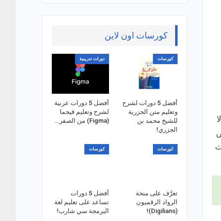
كورسات اون لاين
كورسات
دورات تدريبية
أفضل 5 دورات لشرح
أفضل 5 دورات عربية
وتعليم متن الجزرية
لشرح وتعليم فيجما
ا
للشيخ محمد بن
(Figma) من الصفر…
الجزري!
ض
ث
كورسات
كورسات
تعرَّف على منحة
أفضل 5 دورات
الرواد الرقميون
تساعد على تعليم لغة
(Digilians)!
البرمجة سي شارب!