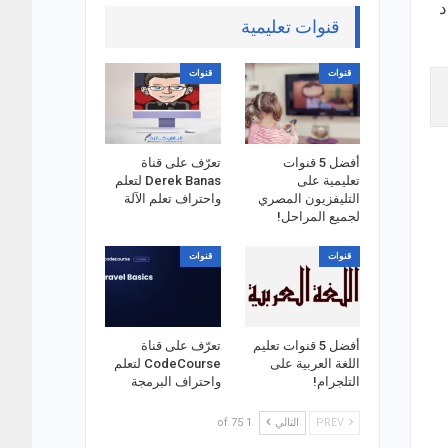
د
قنوات تعليمية
قنوات
قنوات
أفضل 5 قنوات
تعرّف على قناة
تعليمية على
Derek Banas لتعلم
التليفزيون المصري
واحتراف تعلم الآلة
لجميع المراحل!
قنوات
قنوات
أفضل 5 قنوات تعليم
تعرّف على قناة
اللغة العربية على
CodeCourse لتعلم
التلجرام!
واحتراف البرمجة
PREV
التالي
1 of 75