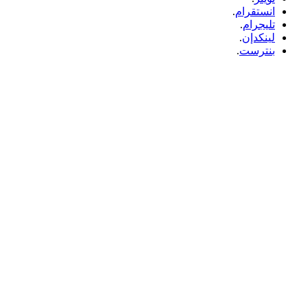
انستقرام
.
تليجرام
.
لينكدإن
.
بنترست
.