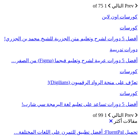
Prev
التالي
1 of 75
كورسات اون لاين
كورسات
أفضل 5 دورات لشرح وتعليم متن الجزرية للشيخ محمد بن الجزري!
دورات تدريبية
أفضل 5 دورات عربية لشرح وتعليم فيجما (Figma) من الصفر…
كورسات
تعرَّف على منحة الرواد الرقميون (Digilians)!
كورسات
أفضل 5 دورات تساعد على تعليم لغة البرمجة سي شارب!
Prev
التالي
1 of 99
مقالات أكثر
تحميل FluentPal: أفضل تطبيق للتمرن على اللغات المختلفة…