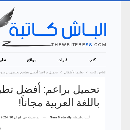
كتب
قنوات
مواقع
تطبي
الباش كاتبة
تعليم الأطفال
تحميل براعم: أفضل تطبيق تعليمي ترفيهي لل
تحميل براعم: أفضل تطب
باللغة العربية مجاناً!
تم تحديثه في
فبراير 20, 2024
كُتِب بواسطة
Sara Metwally