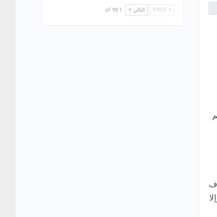
PREV
التالي
1 of 99
.
رف
لا