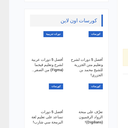
كورسات اون لاين
كورسات
دورات تدريبية
أفضل 5 دورات لشرح
أفضل 5 دورات عربية
وتعليم متن الجزرية
لشرح وتعليم فيجما
للشيخ محمد بن
(Figma) من الصفر…
الجزري!
كورسات
كورسات
تعرَّف على منحة
أفضل 5 دورات
الرواد الرقميون
تساعد على تعليم لغة
(Digilians)!
البرمجة سي شارب!