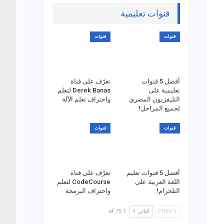
قنوات تعليمية
قنوات
قنوات
أفضل 5 قنوات
تعرّف على قناة
تعليمية على
Derek Banas لتعلم
التليفزيون المصري
واحتراف تعلم الآلة
لجميع المراحل!
قنوات
قنوات
أفضل 5 قنوات تعليم
تعرّف على قناة
اللغة العربية على
CodeCourse لتعلم
التلجرام!
واحتراف البرمجة
PREV
التالي
1 of 75