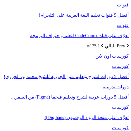
قنوات
أفضل 5 قنوات تعليم اللغة العربية على التلجرام!
قنوات
تعرّف على قناة CodeCourse لتعلم واحتراف البرمجة
Prev
التالي
1 of 75
كورسات اون لاين
كورسات
أفضل 5 دورات لشرح وتعليم متن الجزرية للشيخ محمد بن الجزري!
دورات تدريبية
أفضل 5 دورات عربية لشرح وتعليم فيجما (Figma) من الصفر…
كورسات
تعرَّف على منحة الرواد الرقميون (Digilians)!
كورسات