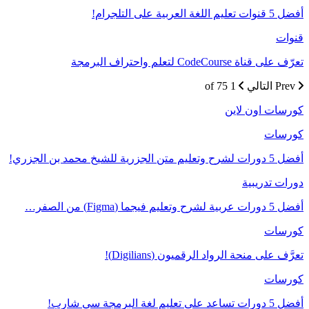
أفضل 5 قنوات تعليم اللغة العربية على التلجرام!
قنوات
تعرّف على قناة CodeCourse لتعلم واحتراف البرمجة
Prev
التالي
1 of 75
كورسات اون لاين
كورسات
أفضل 5 دورات لشرح وتعليم متن الجزرية للشيخ محمد بن الجزري!
دورات تدريبية
أفضل 5 دورات عربية لشرح وتعليم فيجما (Figma) من الصفر…
كورسات
تعرَّف على منحة الرواد الرقميون (Digilians)!
كورسات
أفضل 5 دورات تساعد على تعليم لغة البرمجة سي شارب!