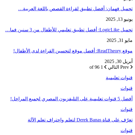
تحميل فهمان: أفضل تطبيق لقراءة القصص باللغة العربية…
يونيو 13, 2025
تحميل LogicLike: أفضل تطبيق تعليمي للأطفال من 3 سنين فما…
مايو 31, 2025
موقع ReadTheory: أفضل موقع لتحسين القراءة لدى الأطفال!
أبريل 30, 2025
Prev
التالي
1 of 96
قنوات تعليمية
قنوات
أفضل 5 قنوات تعليمية على التليفزيون المصري لجميع المراحل!
قنوات
تعرّف على قناة Derek Banas لتعلم واحتراف تعلم الآلة
قنوات