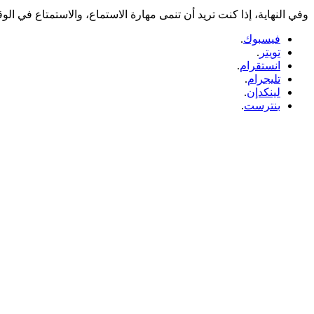
وفي النهاية، إذا كنت تريد أن تنمى مهارة الاستماع، والاستمتاع في الوقت ذاته، فإليك بتطبيق LingoClip لتنمية مهارة ال Listening الخاصة بك، ولا
فيسبوك
.
تويتر
.
انستقرام
.
تليجرام
.
لينكدإن
.
بنترست
.