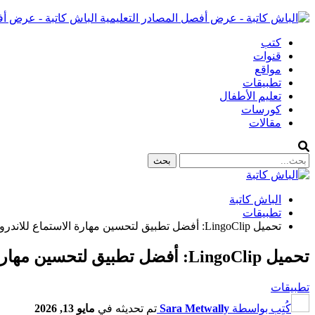
الباش كاتبة - عرض أف
كتب
قنوات
مواقع
تطبيقات
تعليم الأطفال
كورسات
مقالات
الباش كاتبة
تطبيقات
تحميل LingoClip: أفضل تطبيق لتحسين مهارة الاستماع للاندرويد والايفون
تحميل LingoClip: أفضل تطبيق لتحسين مهارة الاستماع للاندرويد والايفون
تطبيقات
كُتِب بواسطة
Sara Metwally
تم تحديثه في
مايو 13, 2026