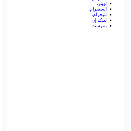
تويتر
.
انستقرام
.
تليجرام
.
لينكد إن
.
بنترست
.