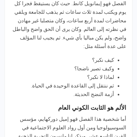
الفصل فهو إيمانويل كانط. حيث كان يستيقظ فجرا كل
يوم ويكتب لمدة ثلاث ساعات ثم يذهب للجامعة ويلقي
محاضرات لمدة أربع ساعات، وكان متصلبا غير مهادن
في نظرته إلى العالم. وكان يرى أن الحق واضح والباطل
واضح، ولم يكن مباليا بأي شيء. ثم يجيب لنا المؤلف
على عدة أسئلة مثل:
كيف نكبر؟
وكيف تصير ناضجا؟
لماذا لا نكبر؟
ثم ننتقل إلى القاعدة الوحيدة في الحياة.
أزمة النضج الحديثة.
الألم هو الثابت الكوني العام
أما شخصية هذا الفصل فهو إميل دوركهايم، مؤسس
السوسيولوجيا ومن أول رواد العلوم الاجتماعية في
القرن التاسع عشر. ويذكر لنا مانسون التجربة الذهنية