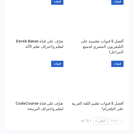
قنوات
قنوات
أفضل 5 قنوات تعليمية على
تعرّف على قناة Derek Banas
التليفزيون المصري لجميع
لتعلم واحتراف تعلم الآلة
المراحل!
قنوات
قنوات
أفضل 5 قنوات تعليم اللغة العربية
تعرّف على قناة CodeCourse
على التلجرام!
لتعلم واحتراف البرمجة
PREV
التالي
1 of 75