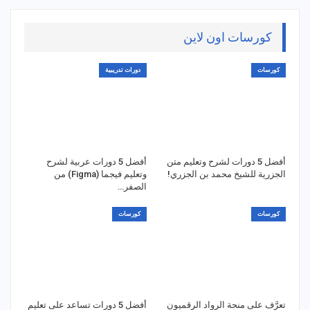
كورسات اون لاين
كورسات
دورات تدريبية
أفضل 5 دورات لشرح وتعليم متن
أفضل 5 دورات عربية لشرح
الجزرية للشيخ محمد بن الجزري!
وتعليم فيجما (Figma) من
الصفر…
كورسات
كورسات
تعرَّف على منحة الرواد الرقميون
أفضل 5 دورات تساعد على تعليم