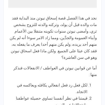
نجد في هذا الفصل قصة إسحاق نيوتن منذ البداية فقد
مات والده قبل أن يولد، وتركته والدته للتزوج بشخص
ثري، وأمضى نيوتن سنوات تكوينه متنقلا بين الأعمام
وأبناء العمومة والجدَّين، ومما زاد الامر سوءا أنه لم يكن
منهم أحد يريده، ولم يكن منهم أحدا يعرف ما يفعله به،
فقد كان عبئا على الجميع. ولكن ماذا فعل اسحاق نيوتن
وهو في سن العاشرة؟
أما عن قوانين نيوتن في العواطف / الانفعالات فنذكر
منها:
لكل فعل رد فعل انفعالي يكافئه ويعاكسه في
الاتجاه.
قيمتنا في نظر أنفسنا تساوي حصيلة عواطفنا
وانفعالاتنا عبر الزمن.