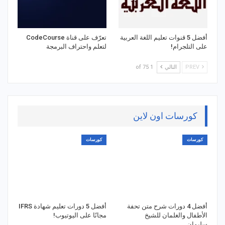
أفضل 5 قنوات تعليم اللغة العربية
تعرّف على قناة CodeCourse
على التلجرام!
لتعلم واحتراف البرمجة
PREV
التالي
1 of 75
كورسات اون لاين
كورسات
كورسات
أفضل 4 دورات شرح متن تحفة
أفضل 5 دورات تعليم شهادة IFRS
الأطفال والغلمان للشيخ
مجانًا على اليوتيوب!
سليمان…