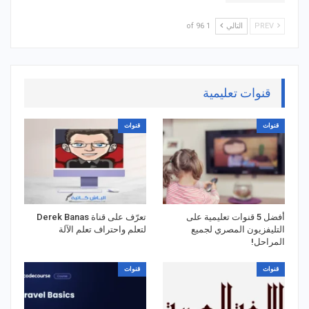
PREV
التالي
1 of 96
قنوات تعليمية
قنوات
قنوات
أفضل 5 قنوات تعليمية على
تعرّف على قناة Derek Banas
التليفزيون المصري لجميع
لتعلم واحتراف تعلم الآلة
المراحل!
قنوات
قنوات