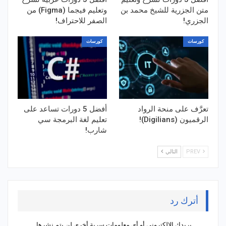
متن الجزرية للشيخ محمد بن
وتعليم فيجما (Figma) من
الجزري!
الصفر للاحتراف!
كورسات
كورسات
تعرَّف على منحة الرواد
أفضل 5 دورات تساعد على
الرقميون (Digilians)!
تعليم لغة البرمجة سي
شارب!
PREV
التالي
أترك رد
بريدك الإلكتروني أو أي معلومات سرية أخرى لن يتم نشرها.