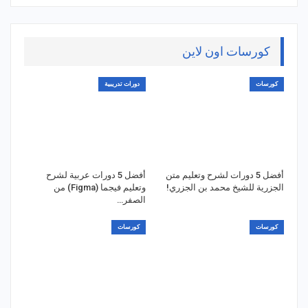
كورسات اون لاين
كورسات
دورات تدريبية
أفضل 5 دورات لشرح وتعليم متن
أفضل 5 دورات عربية لشرح
الجزرية للشيخ محمد بن الجزري!
وتعليم فيجما (Figma) من
الصفر…
كورسات
كورسات