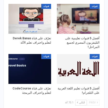
قنوات
قنوات
أفضل 5 قنوات تعليمية على
تعرّف على قناة Derek Banas
التليفزيون المصري لجميع
لتعلم واحتراف تعلم الآلة
المراحل!
قنوات
قنوات
أفضل 5 قنوات تعليم اللغة العربية
تعرّف على قناة CodeCourse
على التلجرام!
لتعلم واحتراف البرمجة
PREV
التالي
1 of 75