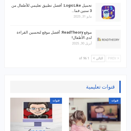
تحميل LogicLike: أفضل تطبيق تعليمي للأطفال من
3 سنين فما…
مايو 31, 2025
موقع ReadTheory: أفضل موقع لتحسين القراءة
لدى الأطفال!
أبريل 30, 2025
PREV
التالي
1 of 96
قنوات تعليمية
قنوات
قنوات