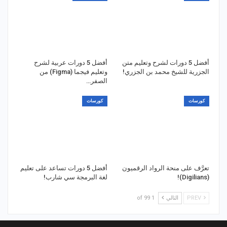
أفضل 5 دورات لشرح وتعليم متن
أفضل 5 دورات عربية لشرح
الجزرية للشيخ محمد بن الجزري!
وتعليم فيجما (Figma) من
الصفر…
كورسات
كورسات
تعرَّف على منحة الرواد الرقميون
أفضل 5 دورات تساعد على تعليم
(Digilians)!
لغة البرمجة سي شارب!
PREV
التالي
1 of 99