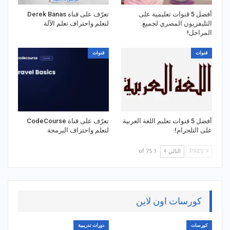
أفضل 5 قنوات تعليمية على
تعرّف على قناة Derek Banas
التليفزيون المصري لجميع
لتعلم واحتراف تعلم الآلة
المراحل!
قنوات
قنوات
أفضل 5 قنوات تعليم اللغة العربية
تعرّف على قناة CodeCourse
على التلجرام!
لتعلم واحتراف البرمجة
PREV
التالي
1 of 75
كورسات اون لاين
كورسات
دورات تدريبية