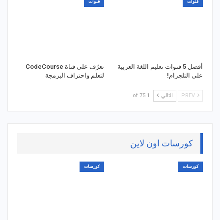
قنوات
قنوات
أفضل 5 قنوات تعليم اللغة العربية
تعرّف على قناة CodeCourse
على التلجرام!
لتعلم واحتراف البرمجة
PREV
التالي
1 of 75
كورسات اون لاين
كورسات
كورسات