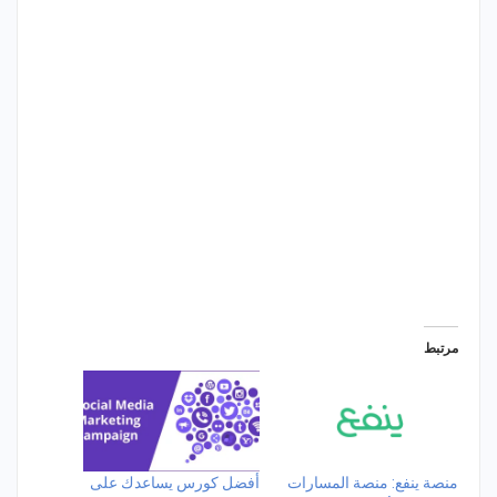
مرتبط
منصة ينفع: منصة المسارات
أفضل كورس يساعدك على