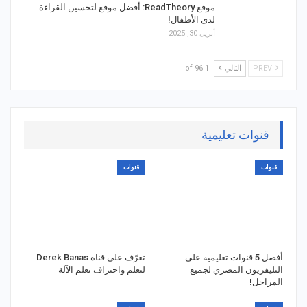
موقع ReadTheory: أفضل موقع لتحسين القراءة
لدى الأطفال!
أبريل 30, 2025
PREV
التالي
1 of 96
قنوات تعليمية
قنوات
قنوات
أفضل 5 قنوات تعليمية على
تعرّف على قناة Derek Banas
التليفزيون المصري لجميع
لتعلم واحتراف تعلم الآلة
المراحل!