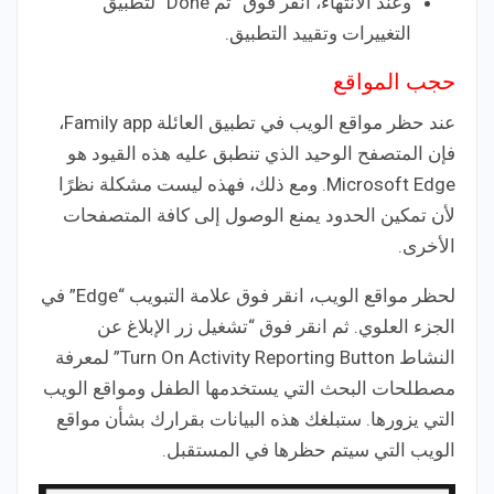
وعند الانتهاء، انقر فوق “تم Done” لتطبيق
التغييرات وتقييد التطبيق.
حجب المواقع
عند حظر مواقع الويب في تطبيق العائلة Family app،
فإن المتصفح الوحيد الذي تنطبق عليه هذه القيود هو
Microsoft Edge. ومع ذلك، فهذه ليست مشكلة نظرًا
لأن تمكين الحدود يمنع الوصول إلى كافة المتصفحات
الأخرى.
لحظر مواقع الويب، انقر فوق علامة التبويب “Edge” في
الجزء العلوي. ثم انقر فوق “تشغيل زر الإبلاغ عن
النشاط Turn On Activity Reporting Button” لمعرفة
مصطلحات البحث التي يستخدمها الطفل ومواقع الويب
التي يزورها. ستبلغك هذه البيانات بقرارك بشأن مواقع
الويب التي سيتم حظرها في المستقبل.