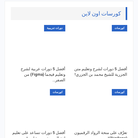
كورسات اون لاين
كورسات
دورات تدريبية
أفضل 5 دورات لشرح وتعليم متن
أفضل 5 دورات عربية لشرح
الجزرية للشيخ محمد بن الجزري!
وتعليم فيجما (Figma) من
الصفر…
كورسات
كورسات
تعرَّف على منحة الرواد الرقميون
أفضل 5 دورات تساعد على تعليم