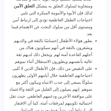
ومتجاوبة لسلوك التعلق به يتشكل
التعلق الآمن
.
لذلك فإن الأبوة والأمومة المبكرة التي تلبي
احتياجات الطفل العاطفية تؤدي إلى ارتباط آمن
ومستوى أقل من سلوك البحث عن الاهتمام فيما
بعد.
يطور هؤلاء الأطفال إحساسًا بالثقة في والديهم
ويشعرون بالثقة في أنهم سيكونون هناك من
أجلهم كقاعدة آمنة لهم. ويجعل ذلك لديهم ثقة
عالية بأنفسهم ويطورون الاستقلال أثناء نموهم.
على النقيض من ذلك، فإن الأطفال الذين لا تُلبى
احتياجاتهم العاطفية خلال أيامهم الأولى يظهرون
سلوكًا يسعى إلى جذب الانتباه ويبكون أكثر مع
نموهم. إنهم يميلون إلى القليل من الثقة والاعتماد
على موافقة الآخرين ودعمهم العاطفي. حيث تقل
احتمالية تكوينهم لمرفقات آمنة، كما أن الافتقار
إلى ارتباط آمن يتنبأ بقوة بمزيد من السلوك