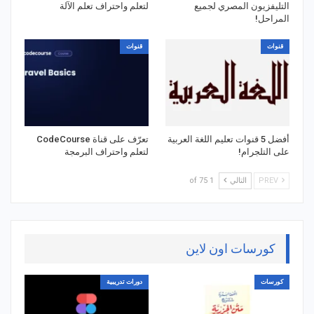
التليفزيون المصري لجميع
لتعلم واحتراف تعلم الآلة
المراحل!
قنوات
قنوات
أفضل 5 قنوات تعليم اللغة العربية
تعرّف على قناة CodeCourse
على التلجرام!
لتعلم واحتراف البرمجة
PREV
التالي
1 of 75
كورسات اون لاين
كورسات
دورات تدريبية