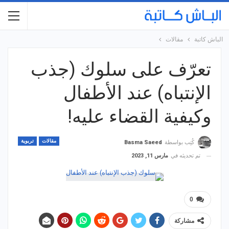
الباش كاتبة
مقالات
تعرّف على سلوك (جذب
الإنتباه) عند الأطفال
وكيفية القضاء عليه!
مقالات
تربوية
كُتِب بواسطة
Basma Saeed
تم تحديثه في
مارس 11, 2023
0
مشاركة