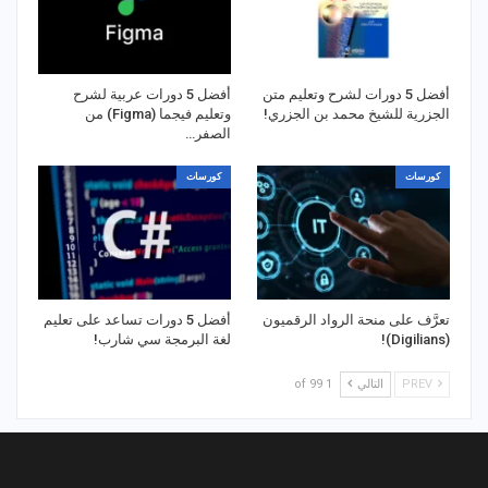
أفضل 5 دورات لشرح وتعليم متن
أفضل 5 دورات عربية لشرح
الجزرية للشيخ محمد بن الجزري!
وتعليم فيجما (Figma) من
الصفر…
كورسات
كورسات
تعرَّف على منحة الرواد الرقميون
أفضل 5 دورات تساعد على تعليم
(Digilians)!
لغة البرمجة سي شارب!
PREV
التالي
1 of 99