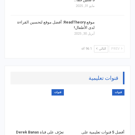
مايو 31, 2025
موقع ReadTheory: أفضل موقع لتحسين القراءة
لدى الأطفال!
أبريل 30, 2025
PREV
التالي
1 of 96
قنوات تعليمية
قنوات
قنوات
أفضل 5 قنوات تعليمية على
تعرّف على قناة Derek Banas