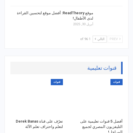
موقع ReadTheory: أفضل موقع لتحسين القراءة
لدى الأطفال!
أبريل 30, 2025
PREV
التالي
1 of 96
قنوات تعليمية
قنوات
قنوات
أفضل 5 قنوات تعليمية على
تعرّف على قناة Derek Banas
التليفزيون المصري لجميع
لتعلم واحتراف تعلم الآلة
المراحل!