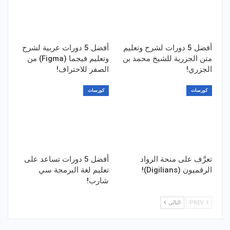
أفضل 5 دورات لشرح وتعليم
أفضل 5 دورات عربية لشرح
متن الجزرية للشيخ محمد بن
وتعليم فيجما (Figma) من
الجزري!
الصفر للاحتراف!
كورسات
كورسات
تعرَّف على منحة الرواد
أفضل 5 دورات تساعد على
الرقميون (Digilians)!
تعليم لغة البرمجة سي
شارب!
PREV
التالي