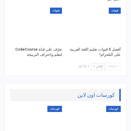
قنوات
قنوات
أفضل 5 قنوات تعليم اللغة العربية
تعرّف على قناة CodeCourse
على التلجرام!
لتعلم واحتراف البرمجة
PREV
التالي
1 of 75
كورسات اون لاين
كورسات
كورسات