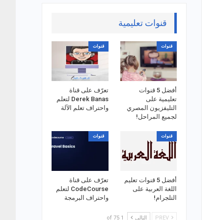
قنوات تعليمية
قنوات
قنوات
أفضل 5 قنوات
تعرّف على قناة
تعليمية على
Derek Banas لتعلم
التليفزيون المصري
واحتراف تعلم الآلة
لجميع المراحل!
قنوات
قنوات
أفضل 5 قنوات تعليم
تعرّف على قناة
اللغة العربية على
CodeCourse لتعلم
التلجرام!
واحتراف البرمجة
PREV
التالي
1 of 75