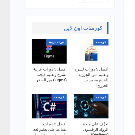
كورسات اون لاين
كورسات
دورات تدريبية
أفضل 5 دورات لشرح
أفضل 5 دورات عربية
وتعليم متن الجزرية
لشرح وتعليم فيجما
للشيخ محمد بن
(Figma) من الصفر…
الجزري!
كورسات
كورسات
تعرَّف على منحة
أفضل 5 دورات
الرواد الرقميون
تساعد على تعليم لغة
(Digilians)!
البرمجة سي شارب!