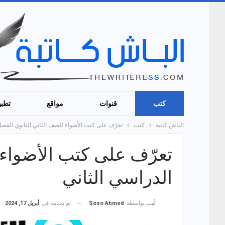
كتب
قنوات
مواقع
تطبي
الباش كاتبة
كتب
تعرّف على كتب الأضواء للصف الثاني الثانوي الفصل
تعرّف على كتب الأضواء 
الدراسي الثاني
تم تحديثه في
أبريل 17, 2024
كُتِب بواسطة
Soso Ahmed