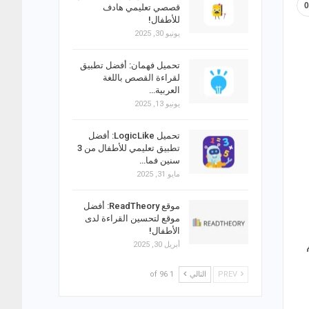
قصصي تعليمي هادف
للأطفال!
يونيو 30, 2025
تحميل فهمان: أفضل تطبيق
لقراءة القصص باللغة
العربية…
يونيو 13, 2025
تحميل LogicLike: أفضل
تطبيق تعليمي للأطفال من 3
سنين فما…
مايو 31, 2025
موقع ReadTheory: أفضل
موقع لتحسين القراءة لدى
الأطفال!
أبريل 30, 2025
PREV
التالي
1 of 96