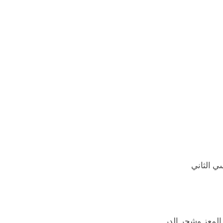
ي الثاني
المعز وشجر الدر