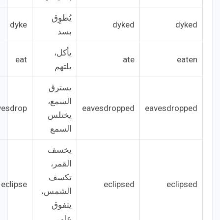
يُطوِق
dyke
dyked
dyked
بسد
يأكل،
eat
ate
eaten
يلتهم
يسترق
السمع،
vesdrop
eavesdropped
eavesdropped
يختلس
السمع
يخسف
القمر،
تكسف
eclipse
eclipsed
eclipsed
الشمس،
يتفوق
على