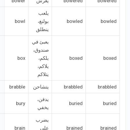
bowered
bowered
يُعرش
bower
يلعب
bowled
bowled
بولنغ،
bowl
ينطلق
يعبئ في
صندوق،
boxed
boxed
يلكم،
box
يلاكم،
يتلاكم
brabbled
brabbled
يتشاحن
brabble
يدفن،
bury
buried
buried
يخفي
يضرب
brained
brained
على
brain