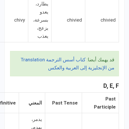
يطارد،
يعدو
chivied
chivied
بسرعة،
chivy
يزعج،
يعذب
قد يهمك أيضا:
كتاب أسس الترجمة Translation
من الإنجليزية إلى العربية والعكس
D, E, F
Past
Past Tense
المعني
finitive
Participle
يدمر،
يهدم،