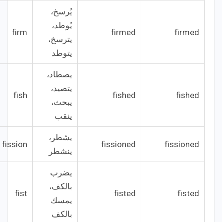
يُرسخ،
يُوطد،
firm
firmed
firmed
يترسخ،
يتوطد
يصطاد،
يتصيد،
fish
fished
fished
يبحث،
ينقب
يشطر،
fission
fissioned
fissioned
ينشطر
يضرب
بالكف،
fist
fisted
fisted
يمسك
بالكف