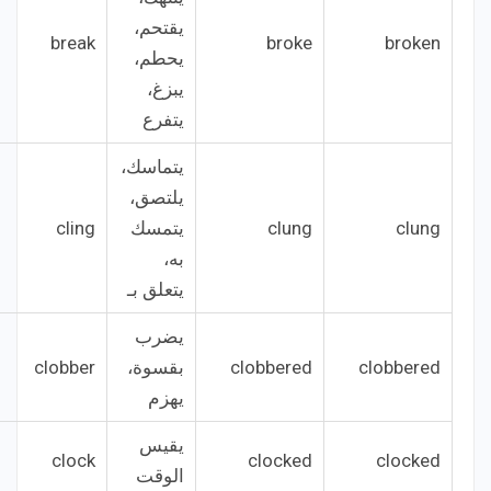
يقتحم،
break
broke
broken
يحطم،
يبزغ،
يتفرع
يتماسك،
يلتصق،
clung
clung
يتمسك
cling
به،
يتعلق بـ
يضرب
clobbered
clobbered
بقسوة،
clobber
يهزم
يقيس
clock
clocked
clocked
الوقت