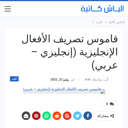
الباش كاتبة
كتب
قاموس تصريف الأفعال
الإنجليزية (إنجليزي –
عربي)
كتب
في
يوليو 22, 2022
كُتِب بواسطة
☆☆
0
مشاركة