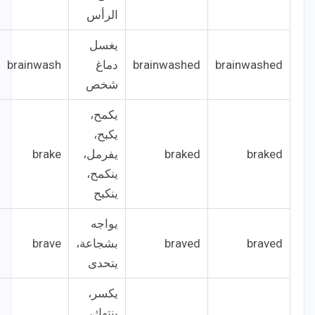
الرأس
يغسل
brainwashed
brainwashed
دماغ
brainwash
شخص
يكمح،
يكبح،
braked
braked
يفرمل،
brake
ينكمح،
ينكبح
يواجه
braved
braved
بشجاعة،
brave
يتحدى
يكسر،
ينتهك،