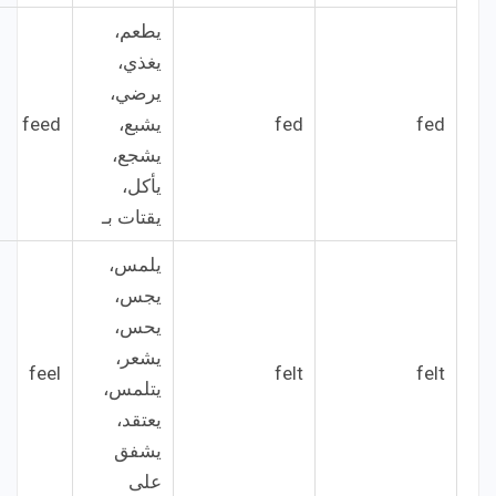
يطعم،
يغذي،
يرضي،
fed
fed
يشبع،
feed
يشجع،
يأكل،
يقتات بـ
يلمس،
يجس،
يحس،
يشعر،
feel
felt
felt
يتلمس،
يعتقد،
يشفق
على