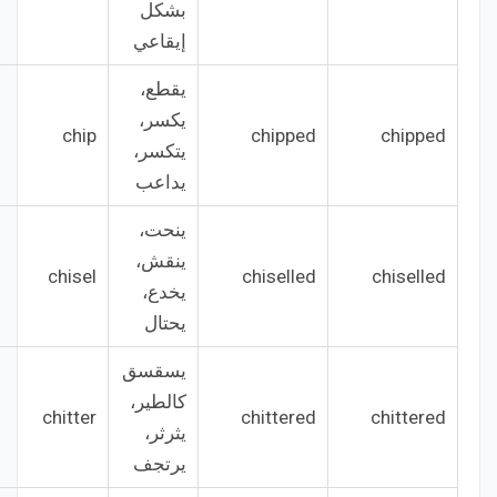
بشكل
إيقاعي
يقطع،
يكسر،
chip
chipped
chipped
يتكسر،
يداعب
ينحت،
ينقش،
chisel
chiselled
chiselled
يخدع،
يحتال
يسقسق
كالطير،
chitter
chittered
chittered
يثرثر،
يرتجف