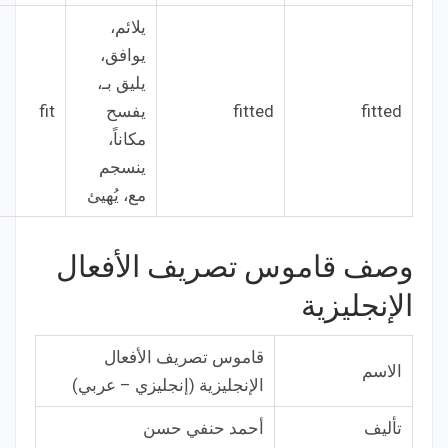
يلائم،
يوافق،
يليق بـ،
fitted
fitted
يفسح
fit
مكاناً،
ينسجم
مع، يُهيئ
وصف قاموس تصريف الأفعال
الإنجليزية
قاموس تصريف الأفعال
الاسم
الإنجليزية (إنجليزي – عربي)
تأليف
أحمد حنفي حسن