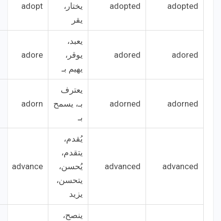
adopted
adopted
يختار،
adopt
يقر
يعبد،
adored
adored
يوقر،
adore
يهيم بـ
يعترف
adorned
adorned
بـ، يسمح
adorn
بـ
يُقدم،
يتقدم،
advanced
advanced
يُحسن،
advance
يتحسن،
يزيد
ينصح،