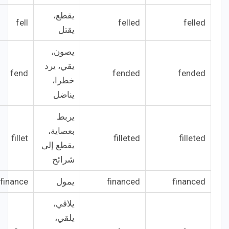
يقطع،
fell
felled
felled
يقتل
يصون،
يقي، يرد
fend
fended
fended
خطرا،
يناضل
يربط
بعصاية،
fillet
filleted
filleted
يقطع إلى
شرائح
financed
financed
يمول
finance
يلاقي،
يلقي،