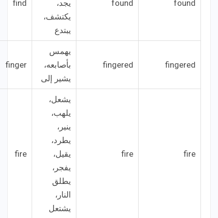
found
found
يجد،
find
يكتشف،
يبتدع
يهمس
fingered
fingered
بأصابعه،
finger
يشير إلى
يشعل،
يلهب،
ينير،
يطرد،
fire
fire
يقيل،
fire
يفجر،
يطلق
النار،
يشتعل