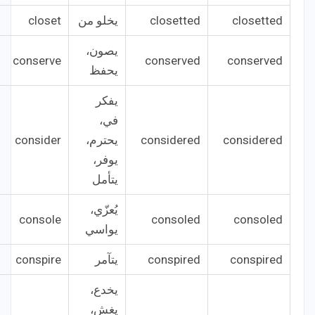
closetted
closetted
يخلو من
closet
يصون،
conserve
conserved
conserved
يحفظ
يفكر
في،
considered
considered
يحترم،
consider
يوفر،
يتأمل
يُعزّي،
console
consoled
consoled
يواسي
conspired
conspired
يتآمر
conspire
يخدع،
يغش،