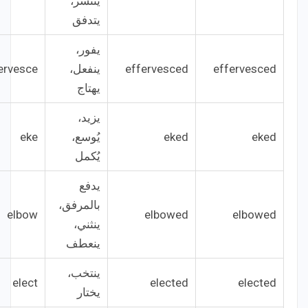
ينتشر،
يتدفق
يفور،
effervesced
effervesced
ينفعل،
ervesce
يهتاج
يزيد،
eked
eked
يُوسع،
eke
يُكمل
يدفع
بالمرفق،
elbow
elbowed
elbowed
ينثني،
ينعطف
ينتخب،
elect
elected
elected
يختار