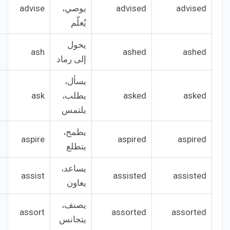
advised
advised
يوصي،
advise
يُعلّم
يحول
ash
ashed
ashed
إلى رماد
يسأل،
asked
asked
يطلب،
ask
يلتمس
يطمح،
aspire
aspired
aspired
يتطلع
يساعد،
assist
assisted
assisted
يعاون
يصنف،
assort
assorted
assorted
يتجانس