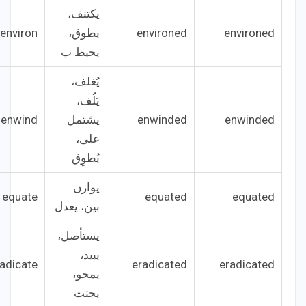
يكتنف،
environed
environed
يطوق،
environ
يحيط ب
يُغلف،
يَلُف،
enwinded
enwinded
يشتمل
enwind
على،
يُطوِق
يوازن
equate
equated
equated
بين، يعدل
يستأصل،
يبيد،
adicate
eradicated
eradicated
يمحو،
يجتث