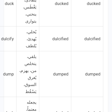
يتفادى،
duck
ducked
ducked
يَغْطَس،
ينحني،
يتوارى
يُحلي،
dulcified
dulcified
يُهدئ،
dulcify
يُلطف
يلقي،
يتخلص
من، يهزم،
dump
dumped
dumped
يُغرق
السوق،
يَسْقُط
يجعله
معتماً،