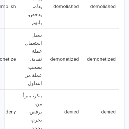
demolished
demolished
يدك،
emolish
يدحض،
يلتهم
يبطل
استعمال
عملة
demonetized
demonetized
نقدية،
onetize
يسحب
عملة من
التداول
ينكر، يتبرأ
من،
denied
denied
يرفض،
deny
يحرم،
يجحد