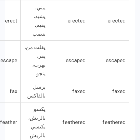
يبني،
يشيد،
erect
erected
erected
يقيم،
ينصب
يفلت من،
يفر،
escape
escaped
escaped
يهرب،
ينجو
يرسل
fax
faxed
faxed
بالفاكس
يكسو
بالريش،
feather
feathered
feathered
يكتسي
بالريش