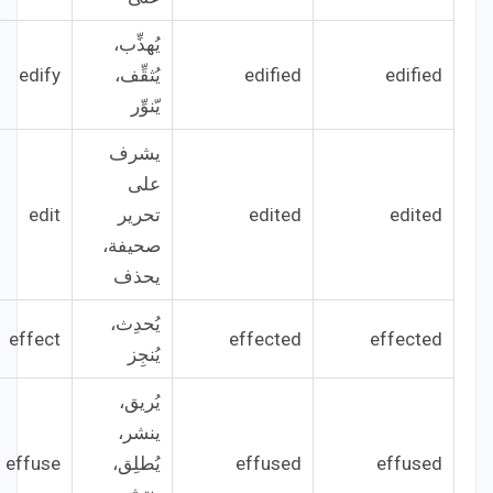
يُهذِّب،
edified
edified
يُثقِّف،
edify
يّنوِّر
يشرف
على
edited
edited
تحرير
edit
صحيفة،
يحذف
يُحدِث،
effect
effected
effected
يُنجِز
يُريق،
ينشر،
effused
effused
يُطلِق،
effuse