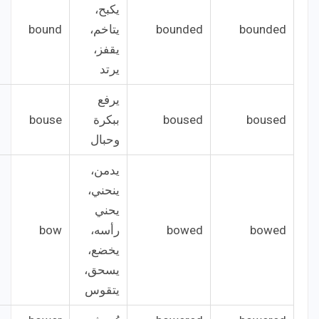
يكبح،
bounded
bounded
يتاخم،
bound
يقفز،
يرتد
يرفع
boused
boused
ببكرة
bouse
وحبال
يدمن،
ينحني،
يحني
bowed
bowed
رأسه،
bow
يخضع،
يسحق،
يتقوس