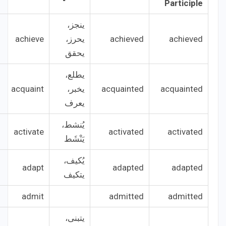
Participle
ينجز،
achieved
achieved
يحرز،
achieve
يحقق
يطلع،
acquainted
acquainted
يخبر،
acquaint
يعرف
يُنشط،
activate
activated
activated
يَنْشَط
يُكيف،
adapt
adapted
adapted
يتكيف
admit
admitted
admitted
يتبنى،