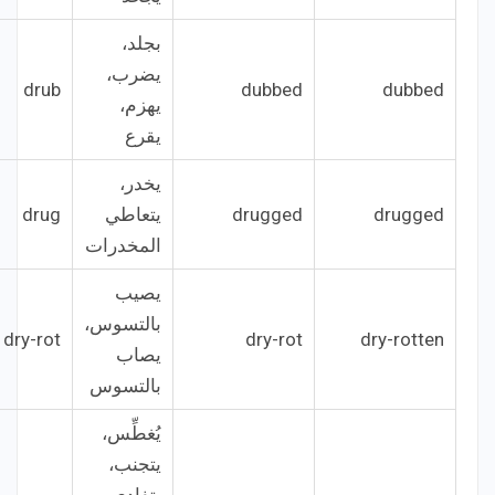
بجلد،
يضرب،
drub
dubbed
dubbed
يهزم،
يقرع
يخدر،
drugged
drugged
يتعاطي
drug
المخدرات
يصيب
بالتسوس،
dry-rot
dry-rot
dry-rotten
يصاب
بالتسوس
يُغطِّس،
يتجنب،