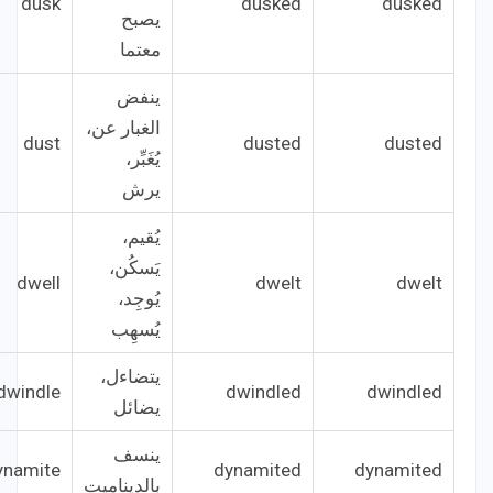
dusk
dusked
dusked
يصبح
معتما
ينفض
الغبار عن،
dust
dusted
dusted
يُغَبِّر،
يرش
يُقيم،
يَسكُن،
dwell
dwelt
dwelt
يُوجِد،
يُسهِب
يتضاءل،
dwindle
dwindled
dwindled
يضائل
ينسف
ynamite
dynamited
dynamited
بالديناميت