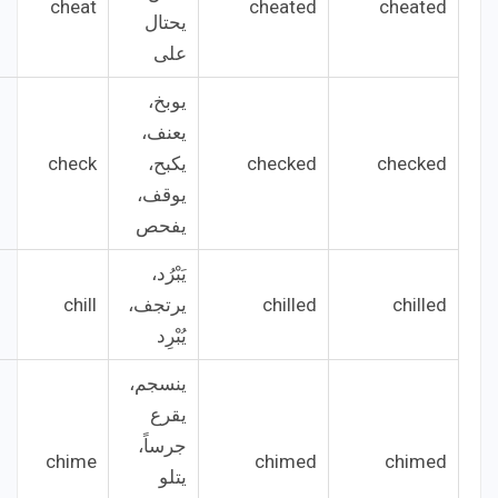
cheat
cheated
cheated
يحتال
على
يوبخ،
يعنف،
checked
checked
يكبح،
check
يوقف،
يفحص
يَبْرُد،
chilled
chilled
يرتجف،
chill
يُبْرِد
ينسجم،
يقرع
جرساً،
chime
chimed
chimed
يتلو