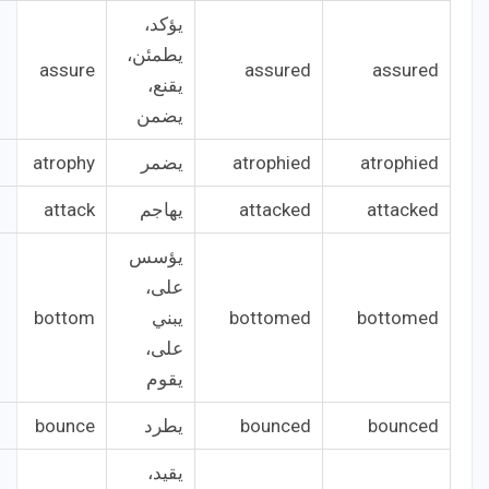
يؤكد،
يطمئن،
assure
assured
assured
يقنع،
يضمن
atrophied
atrophied
يضمر
atrophy
attacked
attacked
يهاجم
attack
يؤسس
على،
bottomed
bottomed
يبني
bottom
على،
يقوم
bounced
bounced
يطرد
bounce
يقيد،